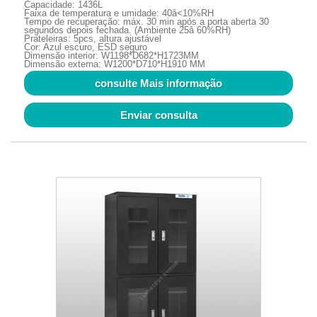
Capacidade: 1436L
Faixa de temperatura e umidade: 40â<10%RH
Tempo de recuperação: máx. 30 min após a porta aberta 30
segundos depois fechada. (Ambiente 25â 60%RH)
Prateleiras: 5pcs, altura ajustável
Cor: Azul escuro, ESD seguro
Dimensão interior: W1198*D682*H1723MM
Dimensão externa: W1200*D710*H1910 MM
consulte Mais informação
Enviar consulta