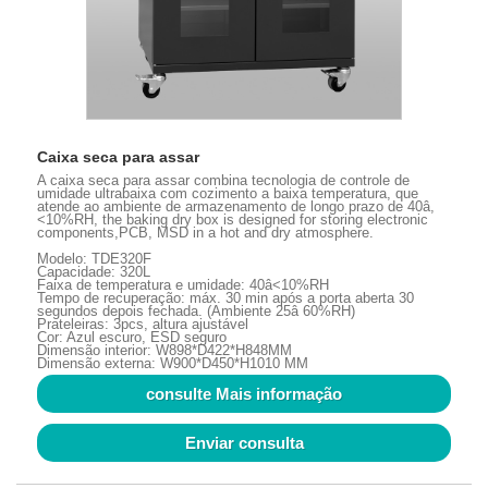
Caixa seca para assar
A caixa seca para assar combina tecnologia de controle de
umidade ultrabaixa com cozimento a baixa temperatura, que
atende ao ambiente de armazenamento de longo prazo de 40â,
<10%RH, the baking dry box is designed for storing electronic
components,PCB, MSD in a hot and dry atmosphere.
Modelo: TDE320F
Capacidade: 320L
Faixa de temperatura e umidade: 40â<10%RH
Tempo de recuperação: máx. 30 min após a porta aberta 30
segundos depois fechada. (Ambiente 25â 60%RH)
Prateleiras: 3pcs, altura ajustável
Cor: Azul escuro, ESD seguro
Dimensão interior: W898*D422*H848MM
Dimensão externa: W900*D450*H1010 MM
consulte Mais informação
Enviar consulta