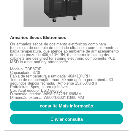
Armários Secos Eletrônicos
Os armários secos de cozimento eletrônicos combinam
tecnologia de controle de umidade ultrabaixa com cozimento a
baixa temperatura, que atende ao ambiente de armazenamento
de longo prazo de 40â,<10%RH, the electronic baking dry
cabinets are designed for storing electronic components,PCB,
MSD in a hot and dry atmosphere.
Modelo: TDE870F
Capacidade: 870L
Faixa de temperatura e umidade: 40â<10%RH
Tempo de recuperação: máx. 30 min após a porta aberta 30
segundos depois fechada. (Ambiente 25â 60%RH)
Prateleiras: 5pcs, altura ajustável
Cor: Azul escuro, ESD seguro
Dimensão interior: W898*D572*H1698MM
Dimensão externa: W900*D600*H1890 MM
consulte Mais informação
Enviar consulta