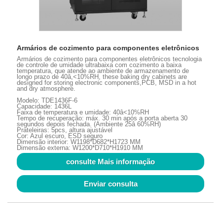
Armários de cozimento para componentes eletrônicos
Armários de cozimento para componentes eletrônicos tecnologia
de controle de umidade ultrabaixa com cozimento a baixa
temperatura, que atende ao ambiente de armazenamento de
longo prazo de 40â,<10%RH, these baking dry cabinets are
designed for storing electronic components,PCB, MSD in a hot
and dry atmosphere.
Modelo: TDE1436F-6
Capacidade: 1436L
Faixa de temperatura e umidade: 40â<10%RH
Tempo de recuperação: máx. 30 min após a porta aberta 30
segundos depois fechada. (Ambiente 25â 60%RH)
Prateleiras: 5pcs, altura ajustável
Cor: Azul escuro, ESD seguro
Dimensão interior: W1198*D682*H1723 MM
Dimensão externa: W1200*D710*H1910 MM
consulte Mais informação
Enviar consulta