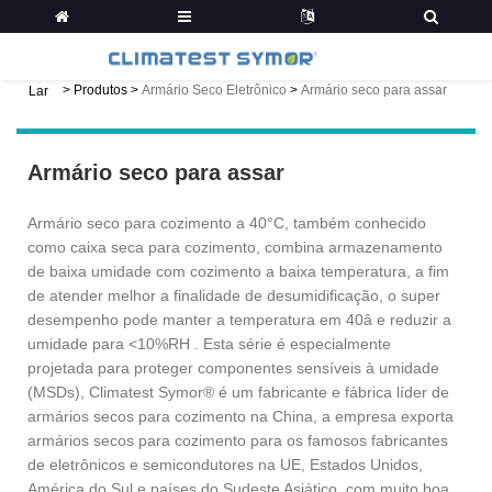
>
Produtos
>
Armário Seco Eletrônico
>
Armário seco para assar
Lar
Armário seco para assar
Armário seco para cozimento a 40°C, também conhecido
como caixa seca para cozimento, combina armazenamento
de baixa umidade com cozimento a baixa temperatura, a fim
de atender melhor a finalidade de desumidificação, o super
desempenho pode manter a temperatura em 40â e reduzir a
umidade para <10%RH . Esta série é especialmente
projetada para proteger componentes sensíveis à umidade
(MSDs), Climatest Symor® é um fabricante e fábrica líder de
armários secos para cozimento na China, a empresa exporta
armários secos para cozimento para os famosos fabricantes
de eletrônicos e semicondutores na UE, Estados Unidos,
América do Sul e países do Sudeste Asiático, com muito boa