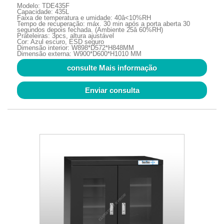
Modelo: TDE435F
Capacidade: 435L
Faixa de temperatura e umidade: 40â<10%RH
Tempo de recuperação: máx. 30 min após a porta aberta 30
segundos depois fechada. (Ambiente 25â 60%RH)
Prateleiras: 3pcs, altura ajustável
Cor: Azul escuro, ESD seguro
Dimensão interior: W898*D572*H848MM
Dimensão externa: W900*D600*H1010 MM
consulte Mais informação
Enviar consulta