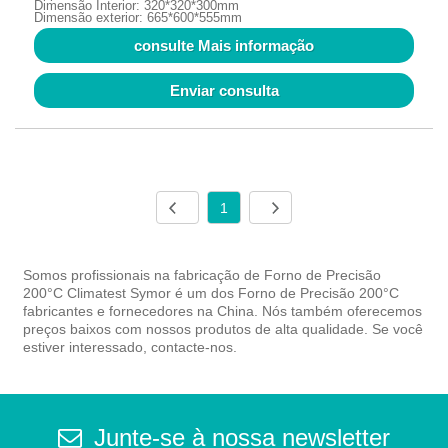
Dimensão Interior: 320*320*300mm
Dimensão exterior: 665*600*555mm
consulte Mais informação
Enviar consulta
1
Somos profissionais na fabricação de Forno de Precisão
200°C Climatest Symor é um dos Forno de Precisão 200°C
fabricantes e fornecedores na China. Nós também oferecemos
preços baixos com nossos produtos de alta qualidade. Se você
estiver interessado, contacte-nos.
Junte-se à nossa newsletter