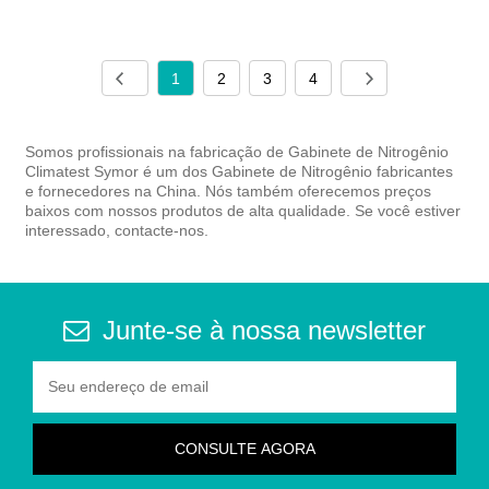
1
2
3
4
Somos profissionais na fabricação de Gabinete de Nitrogênio
Climatest Symor é um dos Gabinete de Nitrogênio fabricantes
e fornecedores na China. Nós também oferecemos preços
baixos com nossos produtos de alta qualidade. Se você estiver
interessado, contacte-nos.
Junte-se à nossa newsletter