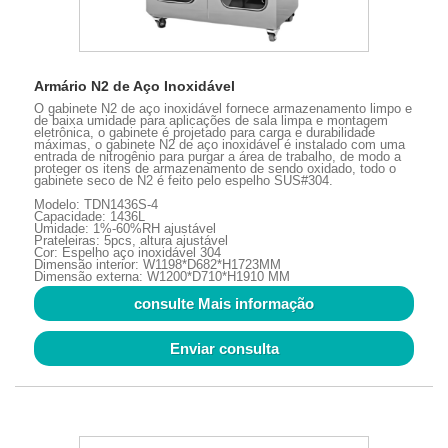
Armário N2 de Aço Inoxidável
O gabinete N2 de aço inoxidável fornece armazenamento limpo e
de baixa umidade para aplicações de sala limpa e montagem
eletrônica, o gabinete é projetado para carga e durabilidade
máximas, o gabinete N2 de aço inoxidável é instalado com uma
entrada de nitrogênio para purgar a área de trabalho, de modo a
proteger os itens de armazenamento de sendo oxidado, todo o
gabinete seco de N2 é feito pelo espelho SUS#304.
Modelo: TDN1436S-4
Capacidade: 1436L
Umidade: 1%-60%RH ajustável
Prateleiras: 5pcs, altura ajustável
Cor: Espelho aço inoxidável 304
Dimensão interior: W1198*D682*H1723MM
Dimensão externa: W1200*D710*H1910 MM
consulte Mais informação
Enviar consulta