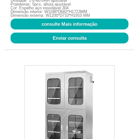
Umidade: 1%-60%RH ajustável
Prateleiras: 5pcs, altura ajustável
Cor: Espelho aço inoxidável 304
Dimensão interior: W1198*D682*H1723MM
Dimensão externa: W1200*D710*H1910 MM
consulte Mais informação
Enviar consulta