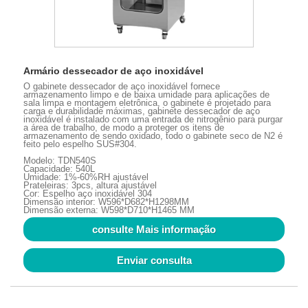
Armário dessecador de aço inoxidável
O gabinete dessecador de aço inoxidável fornece
armazenamento limpo e de baixa umidade para aplicações de
sala limpa e montagem eletrônica, o gabinete é projetado para
carga e durabilidade máximas, gabinete dessecador de aço
inoxidável é instalado com uma entrada de nitrogênio para purgar
a área de trabalho, de modo a proteger os itens de
armazenamento de sendo oxidado, todo o gabinete seco de N2 é
feito pelo espelho SUS#304.
Modelo: TDN540S
Capacidade: 540L
Umidade: 1%-60%RH ajustável
Prateleiras: 3pcs, altura ajustável
Cor: Espelho aço inoxidável 304
Dimensão interior: W596*D682*H1298MM
Dimensão externa: W598*D710*H1465 MM
consulte Mais informação
Enviar consulta