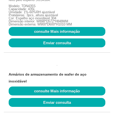
Modelo: TDN435S
Capacidade: 435L
Umidade: 1%-60%RH ajustável
Prateleiras: 3pcs, altura ajustável
Cor: Espelho aço inoxidável 304
Dimensão interior: W898*D572*H848MM
Dimensão externa: W900*D600*H1010 MM
consulte Mais informação
Enviar consulta
Armários de armazenamento de wafer de aço
inoxidável
consulte Mais informação
Enviar consulta