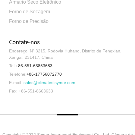
Armário Seco Eletrônico
Forno de Secagem
Forno de Precisão
Contate-nos
Endereço: Nº 3215, Rodovia Huhang, Distrito de Fengxian,
Xangai, 231417, China
Tel:
+86-551-63853683
Telefone:
+86-17756072770
E-mail:
sales@climatestsymor.com
Fax: +86-551-8663633
Copyright © 2022 Symor Instrument Equipment Co., Ltd. Câmara de