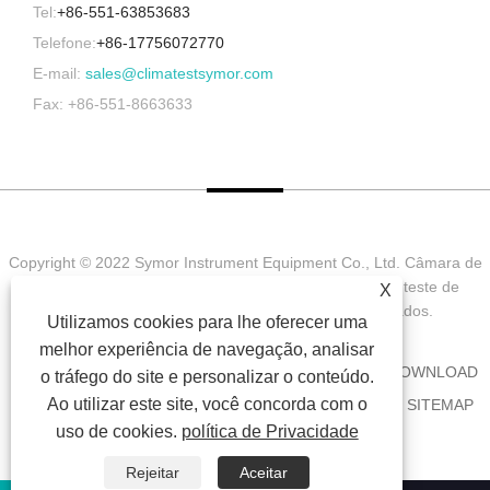
Tel:
+86-551-63853683
Telefone:
+86-17756072770
E-mail:
sales@climatestsymor.com
Fax: +86-551-8663633
Copyright © 2022 Symor Instrument Equipment Co., Ltd. Câmara de
teste ambiental, gabinete seco eletrônico, câmara de teste de
X
intemperismo acelerado Todos os direitos reservados.
Utilizamos cookies para lhe oferecer uma
melhor experiência de navegação, analisar
CASA
SOBRE NÓS
PRODUTOS
NOTÍCIA
DOWNLOAD
o tráfego do site e personalizar o conteúdo.
Ao utilizar este site, você concorda com o
ENVIAR CONSULTA
CONTATE-NOS
LINKS
SITEMAP
uso de cookies.
política de Privacidade
RSS
XML
PRIVACY POLICY
Rejeitar
Aceitar