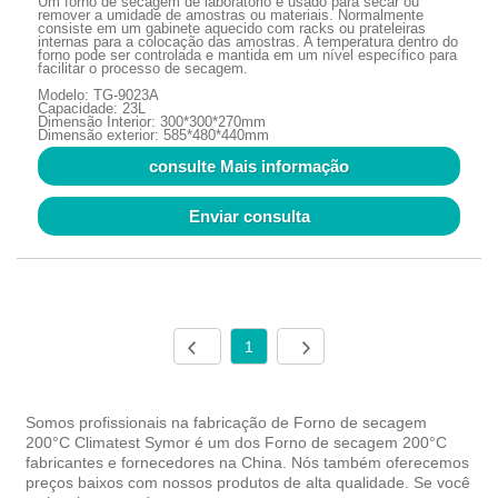
Um forno de secagem de laboratório é usado para secar ou
remover a umidade de amostras ou materiais. Normalmente
consiste em um gabinete aquecido com racks ou prateleiras
internas para a colocação das amostras. A temperatura dentro do
forno pode ser controlada e mantida em um nível específico para
facilitar o processo de secagem.
Modelo: TG-9023A
Capacidade: 23L
Dimensão Interior: 300*300*270mm
Dimensão exterior: 585*480*440mm
consulte Mais informação
Enviar consulta
1
Somos profissionais na fabricação de Forno de secagem
200°C Climatest Symor é um dos Forno de secagem 200°C
fabricantes e fornecedores na China. Nós também oferecemos
preços baixos com nossos produtos de alta qualidade. Se você