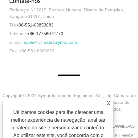
Contate-nos
Endereço: Nº 3215, Rodovia Huhang, Distrito de Fengxian,
Xangai, 231417, China
Tel:
+86-551-63853683
Telefone:
+86-17756072770
E-mail:
sales@climatestsymor.com
Fax: +86-551-8663633
Copyright © 2022 Symor Instrument Equipment Co., Ltd. Câmara de
teste ambiental, gabinete seco eletrônico, câmara de teste de
X
intemperismo acelerado Todos os direitos reservados.
Utilizamos cookies para lhe oferecer uma
melhor experiência de navegação, analisar
CASA
SOBRE NÓS
PRODUTOS
NOTÍCIA
DOWNLOAD
o tráfego do site e personalizar o conteúdo.
Ao utilizar este site, você concorda com o
ENVIAR CONSULTA
CONTATE-NOS
LINKS
SITEMAP