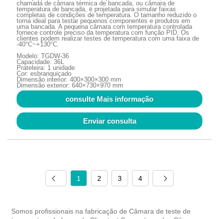
chamada de câmara térmica de bancada, ou câmara de
temperatura de bancada, é projetada para simular faixas
completas de condições de temperatura. O tamanho reduzido o
torna ideal para testar pequenos componentes e produtos em
uma bancada. A pequena câmara com temperatura controlada
fornece controle preciso da temperatura com função PID. Os
clientes podem realizar testes de temperatura com uma faixa de
-40°C~+130°C.
Modelo: TGDW-36
Capacidade: 36L
Prateleira: 1 unidade
Cor: esbranquiçado
Dimensão interior: 400×300×300 mm
Dimensão exterior: 640×730×970 mm
consulte Mais informação
Enviar consulta
1
2
3
4
Somos profissionais na fabricação de Câmara de teste de