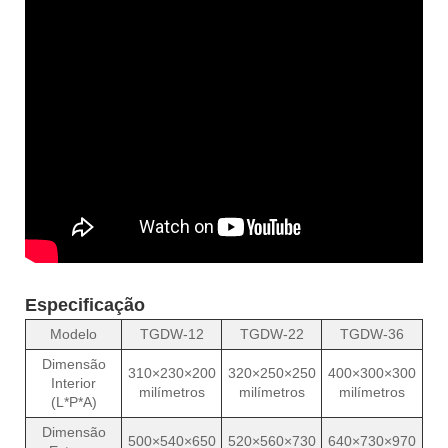
Especificação
Modelo
TGDW-12
TGDW-22
TGDW-36
Dimensão
310×230×200
320×250×250
400×300×300
Interior
milímetros
milímetros
milímetros
(L*P*A)
Dimensão
500×540×650
520×560×730
640×730×970