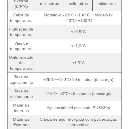
Externa
milímetros
milímetros
milímetros
(L*P*A)
Faixa de
Modelo A: -20°C~+130°C Modelo B:
temperatura
-40°C~+130°C
Flutuação de
≤±0,5°C
temperatura
Viés de
≤±1,0°C
temperatura
Uniformidade
de
≤1,5°C
temperatura
Taxa de
+25℃~+130℃≤30 minutos (descarga)
aquecimento
Taxa de
+25℃~-40℃≤45 minutos (descarga)
resfriamento
Materiais
Aço inoxidável escovado SUS#304
Internos
Materiais
Chapa de aço reforçada com pulverização
Externos
eletrostática