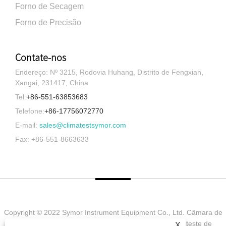
Forno de Secagem
Forno de Precisão
Contate-nos
Endereço: Nº 3215, Rodovia Huhang, Distrito de Fengxian,
Xangai, 231417, China
Tel:
+86-551-63853683
Telefone:
+86-17756072770
E-mail:
sales@climatestsymor.com
Fax: +86-551-8663633
Copyright © 2022 Symor Instrument Equipment Co., Ltd. Câmara de
teste ambiental, gabinete seco eletrônico, câmara de teste de
X