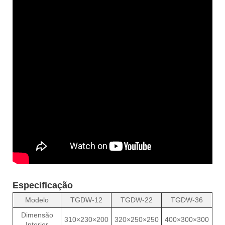
Especificação
Modelo
TGDW-12
TGDW-22
TGDW-36
Dimensão
310×230×200
320×250×250
400×300×300
Interior