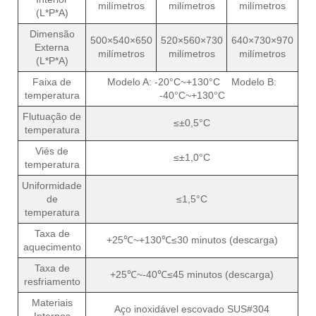
milímetros
milímetros
milímetros
(L*P*A)
Dimensão
500×540×650
520×560×730
640×730×970
Externa
milímetros
milímetros
milímetros
(L*P*A)
Faixa de
Modelo A: -20°C~+130°C Modelo B:
temperatura
-40°C~+130°C
Flutuação de
≤±0,5°C
temperatura
Viés de
≤±1,0°C
temperatura
Uniformidade
de
≤1,5°C
temperatura
Taxa de
+25℃~+130℃≤30 minutos (descarga)
aquecimento
Taxa de
+25℃~-40℃≤45 minutos (descarga)
resfriamento
Materiais
Aço inoxidável escovado SUS#304
Internos