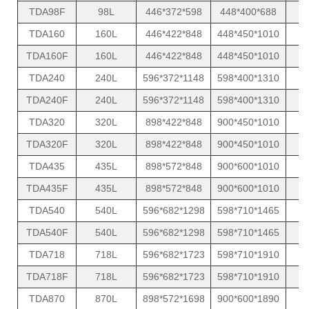
TDA98F
98L
446*372*598
448*400*688
TDA160
160L
446*422*848
448*450*1010
1
TDA160F
160L
446*422*848
448*450*1010
1
TDA240
240L
596*372*1148
598*400*1310
1
TDA240F
240L
596*372*1148
598*400*1310
1
TDA320
320L
898*422*848
900*450*1010
1
TDA320F
320L
898*422*848
900*450*1010
1
TDA435
435L
898*572*848
900*600*1010
1
TDA435F
435L
898*572*848
900*600*1010
1
TDA540
540L
596*682*1298
598*710*1465
1
TDA540F
540L
596*682*1298
598*710*1465
1
TDA718
718L
596*682*1723
598*710*1910
1
TDA718F
718L
596*682*1723
598*710*1910
1
TDA870
870L
898*572*1698
900*600*1890
1