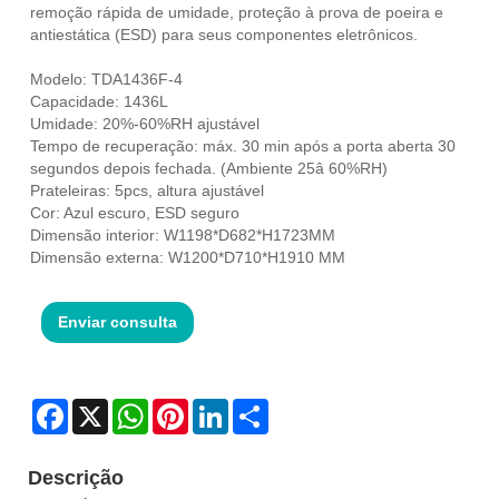
remoção rápida de umidade, proteção à prova de poeira e
antiestática (ESD) para seus componentes eletrônicos.
Modelo: TDA1436F-4
Capacidade: 1436L
Umidade: 20%-60%RH ajustável
Tempo de recuperação: máx. 30 min após a porta aberta 30
segundos depois fechada. (Ambiente 25â 60%RH)
Prateleiras: 5pcs, altura ajustável
Cor: Azul escuro, ESD seguro
Dimensão interior: W1198*D682*H1723MM
Dimensão externa: W1200*D710*H1910 MM
Enviar consulta
Facebook
X
WhatsApp
Pinterest
LinkedIn
Share
Descrição