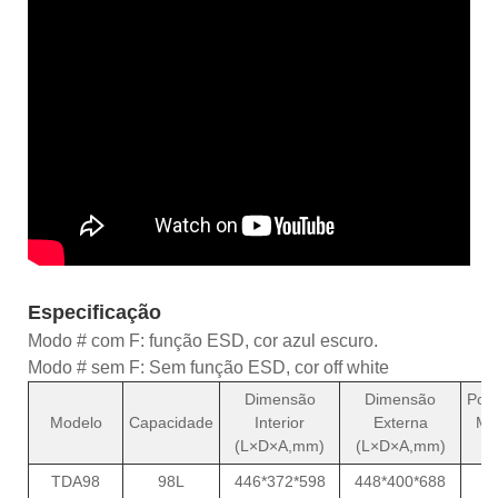
Especificação
Modo # com F: função ESD, cor azul escuro.
Modo # sem F: Sem função ESD, cor off white
Dimensão
Dimensão
Potê
Modelo
Capacidade
Interior
Externa
Mé
(L×D×A,mm)
(L×D×A,mm)
(
TDA98
98L
446*372*598
448*400*688