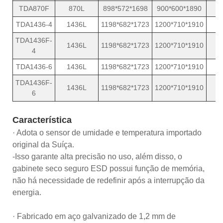
TDA870F
870L
898*572*1698
900*600*1890
1
TDA1436-4
1436L
1198*682*1723
1200*710*1910
2
TDA1436F-
1436L
1198*682*1723
1200*710*1910
2
4
TDA1436-6
1436L
1198*682*1723
1200*710*1910
2
TDA1436F-
1436L
1198*682*1723
1200*710*1910
2
6
Característica
· Adota o sensor de umidade e temperatura importado
original da Suíça.
-Isso garante alta precisão no uso, além disso, o
gabinete seco seguro ESD possui função de memória,
não há necessidade de redefinir após a interrupção da
energia.
· Fabricado em aço galvanizado de 1,2 mm de