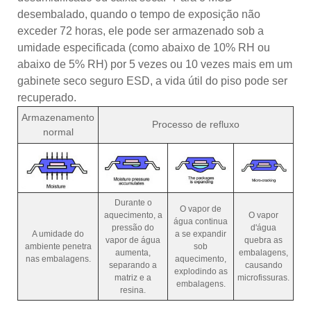
desembalado, quando o tempo de exposição não
exceder 72 horas, ele pode ser armazenado sob a
umidade especificada (como abaixo de 10% RH ou
abaixo de 5% RH) por 5 vezes ou 10 vezes mais em um
gabinete seco seguro ESD, a vida útil do piso pode ser
recuperado.
Armazenamento
Processo de refluxo
normal
Durante o
O vapor de
aquecimento, a
O vapor
água continua
pressão do
d'água
A umidade do
a se expandir
vapor de água
quebra as
ambiente penetra
sob
aumenta,
embalagens,
nas embalagens.
aquecimento,
separando a
causando
explodindo as
matriz e a
microfissuras.
embalagens.
resina.