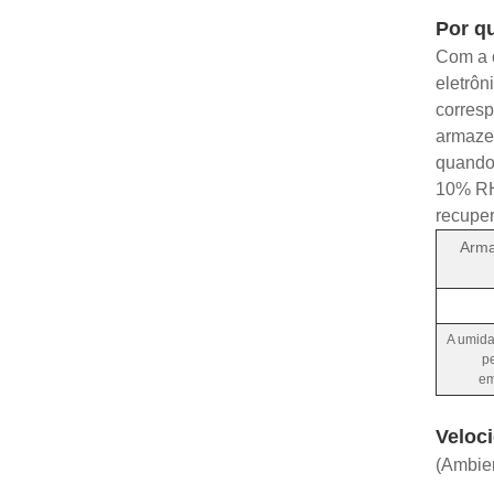
Por q
Com a 
eletrôn
corres
armaze
quando
10% RH 
recuper
Arm
A umida
p
em
Veloc
(Ambie