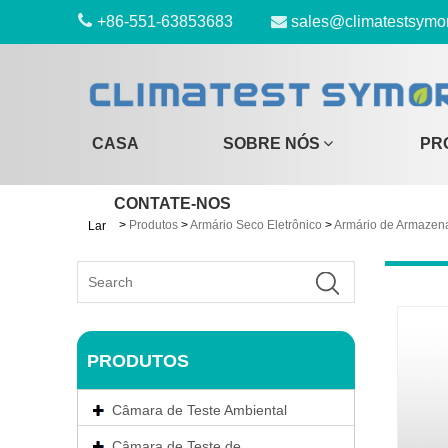
+86-551-63853683
sales@climatestsymo
CASA
SOBRE NÓS
PR
CONTATE-NOS
>
Produtos
>
Armário Seco Eletrônico
>
Armário de Armaze
Lar
PRODUTOS
Câmara de Teste Ambiental
Câmara de Teste de