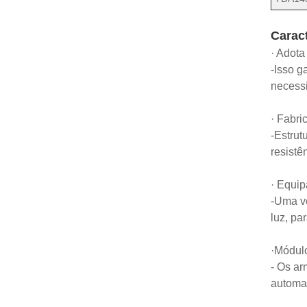
Caract
· Adota
-Isso g
necessi
· Fabri
-Estrut
resistê
· Equip
-Uma ve
luz, pa
·Módulo
- Os ar
automat