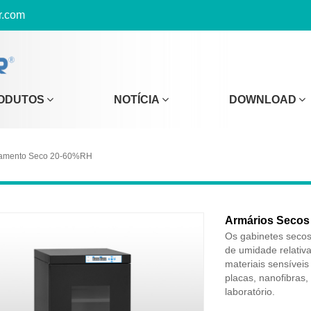
r.com
ODUTOS
NOTÍCIA
DOWNLOAD
namento Seco 20-60%RH
Armários Secos
Os gabinetes seco
de umidade relativa
materiais sensíveis
placas, nanofibras, 
laboratório.