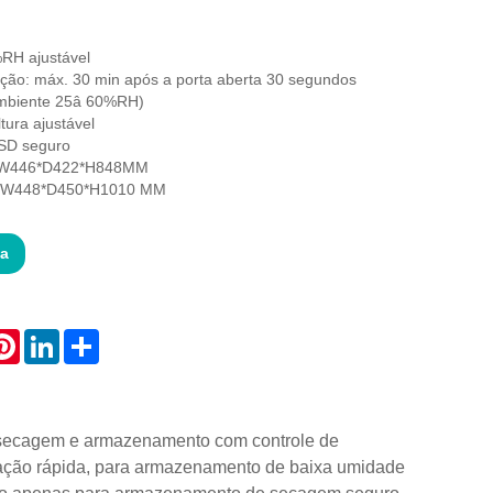
RH ajustável
ão: máx. 30 min após a porta aberta 30 segundos
Ambiente 25â 60%RH)
ltura ajustável
ESD seguro
r: W446*D422*H848MM
: W448*D450*H1010 MM
ta
atsApp
Pinterest
LinkedIn
Share
 secagem e armazenamento com controle de
ação rápida, para armazenamento de baixa umidade