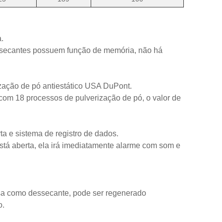
.
dessecantes possuem função de memória, não há
zação de pó antiestático USA DuPont.
e com 18 processos de pulverização de pó, o valor de
a e sistema de registro de dados.
está aberta, ela irá imediatamente alarme com som e
sa como dessecante, pode ser regenerado
o.