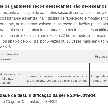
ue os gabinetes secos dessecantes são necessário
crescente aplicação de gabinetes secos dessecantes, o arma
icos torna-se essencial na indústria de fabricação e montagem d
pondente, no momento, existem duas recomendações principa
namento em um gabinete de armazenamento seco desumidifica
 o tempo de exposição não excede 72 horas, pode ser armazen
ou abaixo de 5% RH) por 5 vezes ou 10 vezes mais em gabinete
ada. â
azenamento
Processo
normal
de do ambiente
Durante o aquecimento, a pressão do vapor de
O vapor de á
enetra nas
água aumenta, separando a matriz e a resina.
aqueciment
balagens.
idade de desumidificação da série 20%-60%RH:
nte 25 graus C, umidade 60%RH)