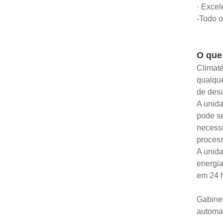
· Exce
-Todo o
O que
Climat
qualque
de desu
A unida
pode se
necessi
process
A unida
energia
em 24 
Gabinet
automat