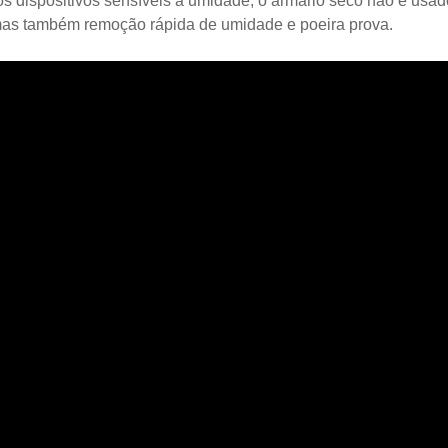
os dispositivos sensíveis à umidade, o armário seco não é u
as também remoção rápida de umidade e poeira prova.