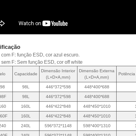
ificação
com F: função ESD, cor azul escuro.
sem F: Sem função ESD, cor off white
Dimensão Interior
Dimensão Externa
elo
Capacidade
Potência
(L×D×A,mm)
(L×D×A,mm)
98
98L
446*372*598
448*400*688
98F
98L
446*372*598
448*400*688
160
160L
446*422*848
448*450*1010
60F
160L
446*422*848
448*450*1010
240
240L
596*372*1148
598*400*1310
40F
240L
596*372*1148
598*400*1310