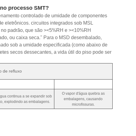
s no processo SMT?
zenamento controlado de umidade de componentes
e eletrônicos. circuitos integrados sob MSL
is no padrão, que são ><5%RH e ><10%RH
do, ou caixa seca." Para o MSD desembalado,
ado sob a umidade especificada (como abaixo de
s secos dessecantes, a vida útil do piso pode ser
 de refluxo
O vapor d'água quebra as
gua continua a se expandir sob
embalagens, causando
o, explodindo as embalagens.
microfissuras.