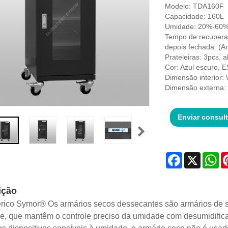
Modelo: TDA160F
Capacidade: 160L
Umidade: 20%-60%
Tempo de recuperaç
depois fechada. (
Prateleiras: 3pcs, a
Cor: Azul escuro, 
Dimensão interio
Dimensão externa
Enviar consul
Facebook
X
Wh
ição
érico Symor® Os armários secos dessecantes são armários de
e, que mantêm o controle preciso da umidade com desumidific