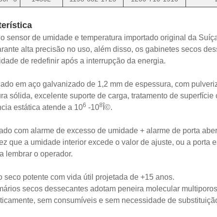
erística
 o sensor de umidade e temperatura importado original da Suíça
arante alta precisão no uso, além disso, os gabinetes secos 
dade de redefinir após a interrupção da energia.
cado em aço galvanizado de 1,2 mm de espessura, com pulveri
ura sólida, excelente suporte de carga, tratamento de superfíci
6
8
ncia estática atende a 10
-10
Î©.
ado com alarme de excesso de umidade + alarme de porta abert
z que a umidade interior excede o valor de ajuste, ou a porta 
ra lembrar o operador.
 seco potente com vida útil projetada de +15 anos.
mários secos dessecantes adotam peneira molecular multiporo
icamente, sem consumíveis e sem necessidade de substituiçã