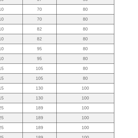
10
70
80
10
70
80
10
82
80
10
82
80
10
95
80
10
95
80
15
105
80
15
105
80
15
130
100
15
130
100
25
189
100
25
189
100
25
189
100
25
189
100