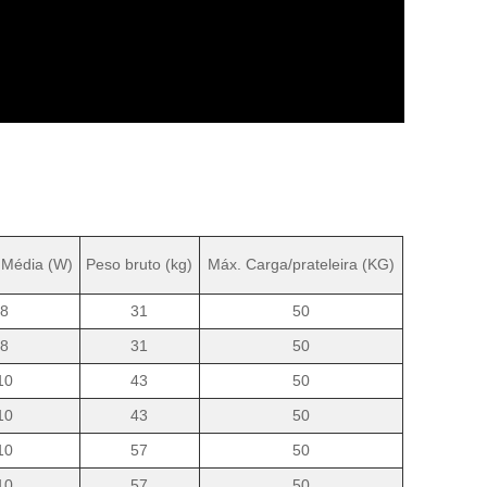
 Média (W)
Peso bruto (kg)
Máx. Carga/prateleira (KG)
8
31
50
8
31
50
10
43
50
10
43
50
10
57
50
10
57
50