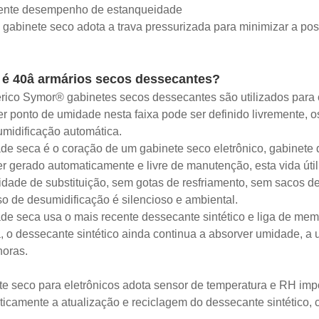
lente desempenho de estanqueidade
 gabinete seco adota a trava pressurizada para minimizar a poss
 é 40â armários secos dessecantes?
érico Symor® gabinetes secos dessecantes são utilizados par
r ponto de umidade nesta faixa pode ser definido livremente, 
midificação automática.
de seca é o coração de um gabinete seco eletrônico, gabinete de
r gerado automaticamente e livre de manutenção, esta vida útil
dade de substituição, sem gotas de resfriamento, sem sacos d
o de desumidificação é silencioso e ambiental.
de seca usa o mais recente dessecante sintético e liga de memó
, o dessecante sintético ainda continua a absorver umidade,
horas.
e seco para eletrônicos adota sensor de temperatura e RH impo
icamente a atualização e reciclagem do dessecante sintético,