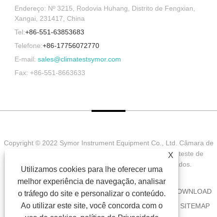
Endereço: Nº 3215, Rodovia Huhang, Distrito de Fengxian,
Xangai, 231417, China
Tel:
+86-551-63853683
Telefone:
+86-17756072770
E-mail:
sales@climatestsymor.com
Fax: +86-551-8663633
Copyright © 2022 Symor Instrument Equipment Co., Ltd. Câmara de
teste ambiental, gabinete seco eletrônico, câmara de teste de
X
intemperismo acelerado Todos os direitos reservados.
Utilizamos cookies para lhe oferecer uma
melhor experiência de navegação, analisar
CASA
SOBRE NÓS
PRODUTOS
NOTÍCIA
DOWNLOAD
o tráfego do site e personalizar o conteúdo.
Ao utilizar este site, você concorda com o
ENVIAR CONSULTA
CONTATE-NOS
LINKS
SITEMAP