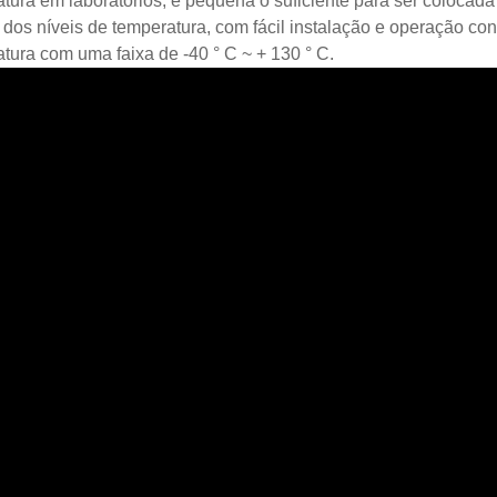
tura em laboratórios, é pequena o suficiente para ser colocada
 dos níveis de temperatura, com fácil instalação e operação con
tura com uma faixa de -40 ° C ~ + 130 ° C.