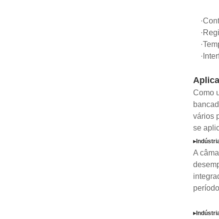
·Con
·Regi
·Temp
·Int
Aplica
Como um
bancada
vários 
se apli
▸Indústri
A câmar
desempe
integra
período
▸Indústri