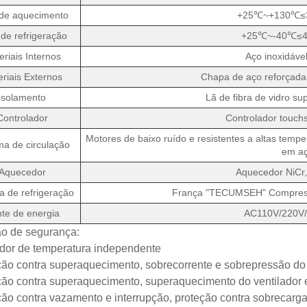
de aquecimento
+25℃~+130℃≤30
de refrigeração
+25℃~-40℃≤40
eriais Internos
Aço inoxidáv
riais Externos
Chapa de aço reforçada 
Isolamento
Lã de fibra de vidro s
Controlador
Controlador touch
Motores de baixo ruído e resistentes a altas temper
ma de circulação
em aç
Aquecedor
Aquecedor NiCr,
a de refrigeração
França "TECUMSEH" Compressor
te de energia
AC110V/220V
ão de segurança:
ador de temperatura independente
ção contra superaquecimento, sobrecorrente e sobrepressão do
ção contra superaquecimento, superaquecimento do ventilador e
ção contra vazamento e interrupção, proteção contra sobrecarga