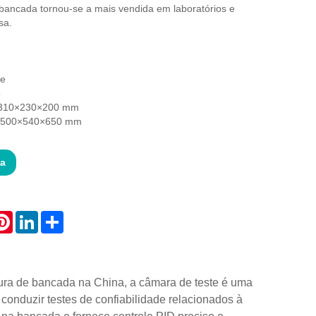
bancada tornou-se a mais vendida em laboratórios e
sa.
de
o
: 310×230×200 mm
: 500×540×650 mm
ta
atsApp
Pinterest
LinkedIn
Share
ura de bancada na China, a câmara de teste é uma
nduzir testes de confiabilidade relacionados à