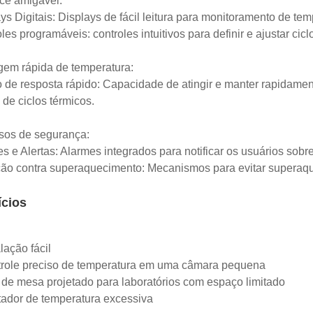
ace amigável:
ays Digitais: Displays de fácil leitura para monitoramento de te
oles programáveis: controles intuitivos para definir e ajustar cicl
gem rápida de temperatura:
 de resposta rápido: Capacidade de atingir e manter rapidament
 de ciclos térmicos.
sos de segurança:
es e Alertas: Alarmes integrados para notificar os usuários sobr
ção contra superaquecimento: Mecanismos para evitar superaqu
ícios
alação fácil
trole preciso de temperatura em uma câmara pequena
 de mesa projetado para laboratórios com espaço limitado
tador de temperatura excessiva