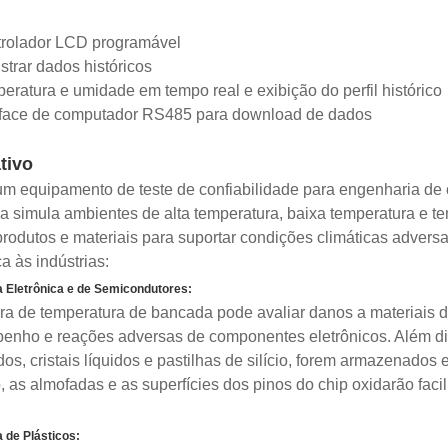
trolador LCD programável
strar dados históricos
eratura e umidade em tempo real e exibição do perfil histórico
erface de computador RS485 para download de dados
tivo
 equipamento de teste de confiabilidade para engenharia de c
 simula ambientes de alta temperatura, baixa temperatura e t
produtos e materiais para suportar condições climáticas adver
ca às indústrias:
a Eletrônica e de Semicondutores:
a de temperatura de bancada pode avaliar danos a materiais de
nho e reações adversas de componentes eletrônicos. Além diss
dos, cristais líquidos e pastilhas de silício, forem armazenad
, as almofadas e as superfícies dos pinos do chip oxidarão fac
a de Plásticos: