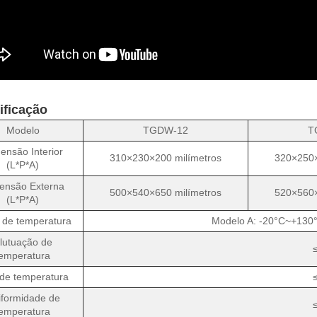
ificação
Modelo
TGDW-12
T
ensão Interior
310×230×200 milímetros
320×250×
(L*P*A)
ensão Externa
500×540×650 milímetros
520×560×
(L*P*A)
 de temperatura
Modelo A: -20°C~+13
lutuação de
temperatura
 de temperatura
iformidade de
temperatura