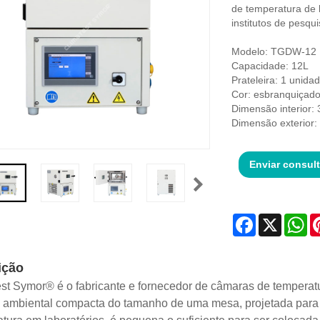
de temperatura de 
institutos de pesqui
Modelo: TGDW-12
Capacidade: 12L
Prateleira: 1 unida
Cor: esbranquiçad
Dimensão interior
Dimensão exterior
Enviar consul
Facebook
X
Wh
ição
st Symor® é o fabricante e fornecedor de câmaras de temperat
ambiental compacta do tamanho de uma mesa, projetada para co