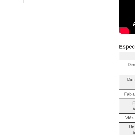
Espec
Dim
Dim
Faixa
F
Viés
Un