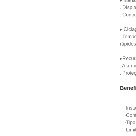
▸Interf
. Displ
. Contr
▸ Cicla
. Tempo
rápidos
▸Recur
. Alarm
. Prote
Benef
·Inst
·Con
·Tipo
·Limi