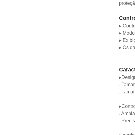
proteçã
Contr
▸ Contr
▸ Modo 
▸ Exibi
▸ Os da
Caract
▸Design
. Taman
. Taman
▸Contro
. Ampla
. Preci