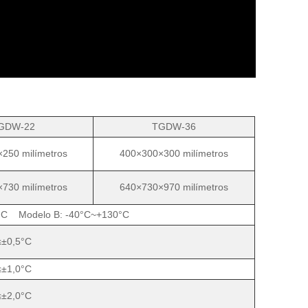
GDW-22
TGDW-36
250 milímetros
400×300×300 milímetros
730 milímetros
640×730×970 milímetros
0°C Modelo B: -40°C~+130°C
≤±0,5°C
≤±1,0°C
≤±2,0°C