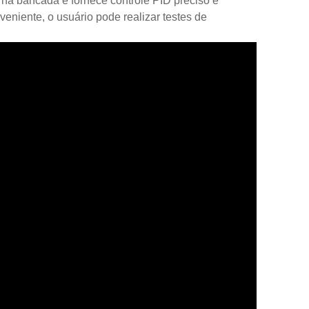
 na bancada e fornece controle PID preciso e
veniente, o usuário pode realizar testes de