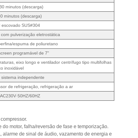
 minutos (descarga)
 minutos (descarga)
el escovado SUS#304
com pulverização eletrostática
uperfina/espuma de poliuretano
screen programável de 7"
aturas, eixo longo e ventilador centrífugo tipo multifolhas
o inoxidável
 sistema independente
 de refrigeração, refrigeração a ar
/AC230V·50HZ/60HZ
 compressor.
 do motor, falha/reversão de fase e temporização.
, alarme de sinal de áudio, vazamento de energia e