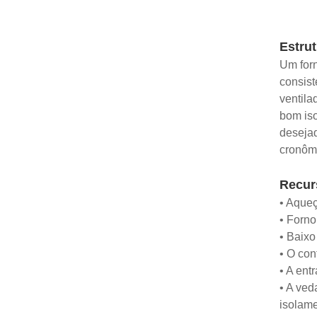
Estrut
Um for
consist
ventila
bom iso
desejad
cronôme
Recur
• Aque
• Forno
• Baixo
• O con
• A ent
• A ved
isolam