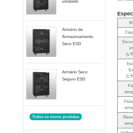
umidade
Espec
M
Armário de
Cap
Armazenamento
Escur
Seco ESD
in
(L*
Esc
Ex
Armário Seco
(L*
Seguro ESD
Fa
temp
Flut
temp
Reso
Todos os novos produtos
temp
Unifor