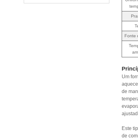
temp
Pra
T
Fonte 
Temp
am
Princí
Um forn
aquecen
de mane
tempera
evapora
ajustad
Este ti
de comp