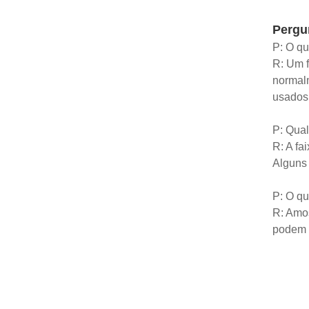
Pergu
P: O qu
R: Um f
normalm
usados 
P: Qual
R: A fa
Alguns 
P: O qu
R: Amos
podem s