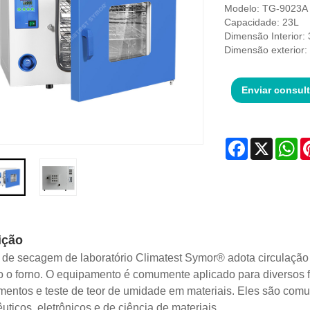
Modelo: TG-9023A
Capacidade: 23L
Dimensão Interior
Dimensão exterior
Enviar consul
Facebook
X
Wh
ição
 de secagem de laboratório Climatest Symor® adota circulação d
o o forno. O equipamento é comumente aplicado para diversos fi
entos e teste de teor de umidade em materiais. Eles são comu
uticos, eletrônicos e de ciência de materiais.