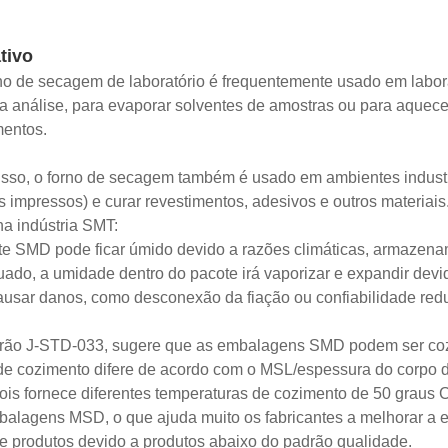
tivo
o de secagem de laboratório é frequentemente usado em labora
a análise, para evaporar solventes de amostras ou para aquece
mentos.
sso, o forno de secagem também é usado em ambientes industr
os impressos) e curar revestimentos, adesivos e outros materia
a indústria SMT:
te SMD pode ficar úmido devido a razões climáticas, armazen
ado, a umidade dentro do pacote irá vaporizar e expandir devi
usar danos, como desconexão da fiação ou confiabilidade red
ão J-STD-033, sugere que as embalagens SMD podem ser cozida
de cozimento difere de acordo com o MSL/espessura do corpo 
pois fornece diferentes temperaturas de cozimento de 50 graus
alagens MSD, o que ajuda muito os fabricantes a melhorar a ef
de produtos devido a produtos abaixo do padrão qualidade.