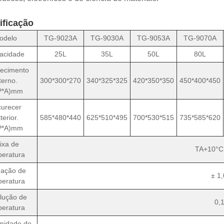
ificação
odelo
TG-9023A
TG-9030A
TG-9053A
TG-9070A
acidade
25L
35L
50L
80L
ecimento
terno.
300*300*270
340*325*325
420*350*350
450*400*450
P*A)mm
urecer
terior.
585*480*440
625*510*495
700*530*515
735*585*620
P*A)mm
ixa de
TA+10°C
eratura
uação de
± 1
eratura
lução de
0,
eratura
midade de