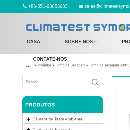
+86-551-63853683
sales@climatestsymo
CASA
SOBRE NÓS
PR
CONTATE-NOS
>
Produtos
>
Forno de Secagem
>
Forno de secagem 200°C
Lar
PRODUTOS
Câmara de Teste Ambiental
Câmara de Teste de