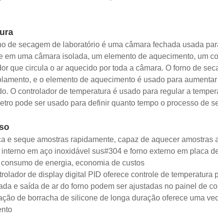
ura
no de secagem de laboratório é uma câmara fechada usada par
e em uma câmara isolada, um elemento de aquecimento, um con
dor que circula o ar aquecido por toda a câmara. O forno de se
lamento, e o elemento de aquecimento é usado para aumentar a
o. O controlador de temperatura é usado para regular a temperat
tro pode ser usado para definir quanto tempo o processo de s
so
ça e seque amostras rapidamente, capaz de aquecer amostras 
 interno em aço inoxidável sus#304 e forno externo em placa d
 consumo de energia, economia de custos
trolador de display digital PID oferece controle de temperatura 
rada e saída de ar do forno podem ser ajustadas no painel de co
ação de borracha de silicone de longa duração oferece uma ve
ento