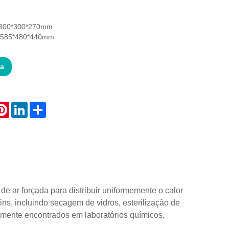
: 300*300*270mm
: 585*480*440mm
ta
atsApp
Pinterest
LinkedIn
Share
e ar forçada para distribuir uniformemente o calor
ns, incluindo secagem de vidros, esterilização de
mente encontrados em laboratórios químicos,