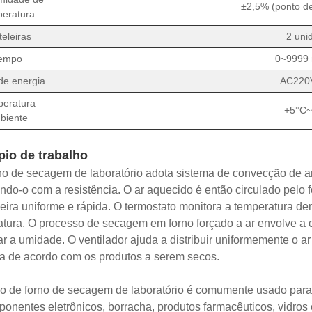
±2,5% (ponto de
eratura
teleiras
2 uni
empo
0~9999 
de energia
AC220
eratura
+5°C~
biente
pio de trabalho
o de secagem de laboratório adota sistema de convecção de ar 
do-o com a resistência. O ar aquecido é então circulado pelo fo
ira uniforme e rápida. O termostato monitora a temperatura dent
tura. O processo de secagem em forno forçado a ar envolve a c
r a umidade. O ventilador ajuda a distribuir uniformemente o ar
a de acordo com os produtos a serem secos.
po de forno de secagem de laboratório é comumente usado par
onentes eletrônicos, borracha, produtos farmacêuticos, vidros e