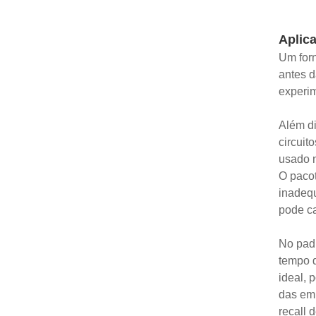
Aplica
Um forn
antes d
experi
Além di
circuit
usado n
O paco
inadequ
pode ca
No padr
tempo 
ideal, 
das emb
recall 