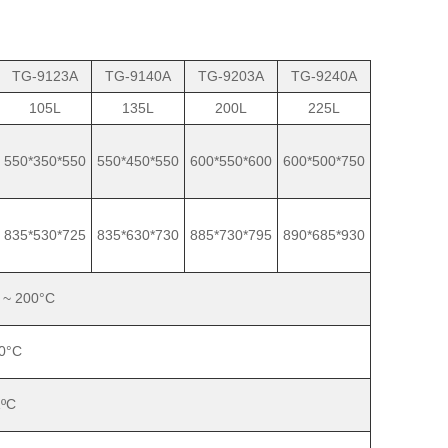
TG-9123A
TG-9140A
TG-9203A
TG-9240A
105L
135L
200L
225L
550*350*550
550*450*550
600*550*600
600*500*750
835*530*725
835*630*730
885*730*795
890*685*930
 ~ 200°C
,0°C
1ºC