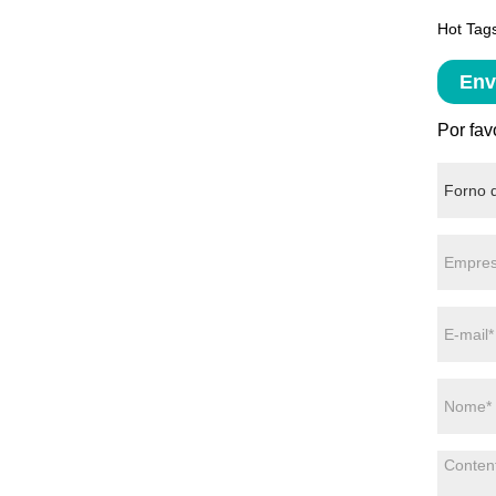
Hot Tags
Env
Por fav