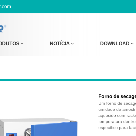
r.com
ODUTOS
NOTÍCIA
DOWNLOAD
Forno de secage
Um forno de secage
umidade de amostr
aquecido com racks
temperatura dentro
específico para fac