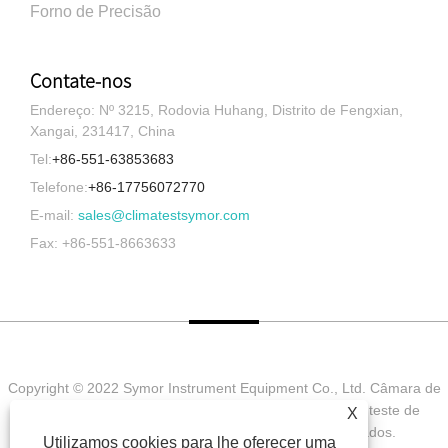
Forno de Precisão
Contate-nos
Endereço: Nº 3215, Rodovia Huhang, Distrito de Fengxian,
Xangai, 231417, China
Tel:
+86-551-63853683
Telefone:
+86-17756072770
E-mail:
sales@climatestsymor.com
Fax: +86-551-8663633
Copyright © 2022 Symor Instrument Equipment Co., Ltd. Câmara de
teste ambiental, gabinete seco eletrônico, câmara de teste de
X
intemperismo acelerado Todos os direitos reservados.
Utilizamos cookies para lhe oferecer uma