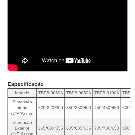
Especificação
Modelo
TBPB-9030A
TBPB-9050A
TBPB-9100A
TBPB-
Dimensão
Interior
320*320*300
350*350*400
450*450*450
600*6
(L*P*A) mm
Dimensão
Exterior
665*600*555
695*635*635
795*730*690
950*8
(L*P*A) mm