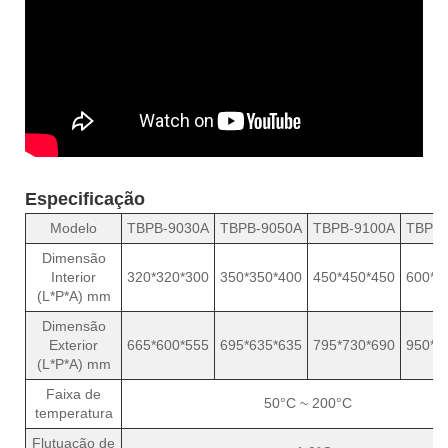
Especificação
Modelo
TBPB-9030A
TBPB-9050A
TBPB-9100A
TBPB-
Dimensão
Interior
320*320*300
350*350*400
450*450*450
600*6
(L*P*A) mm
Dimensão
Exterior
665*600*555
695*635*635
795*730*690
950*8
(L*P*A) mm
Faixa de
50°C ~ 200°C
temperatura
Flutuação de