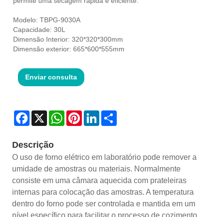
permite uma secagem rápida e eficiente.
Modelo: TBPG-9030A
Capacidade: 30L
Dimensão Interior: 320*320*300mm
Dimensão exterior: 665*600*555mm
Enviar consulta
Facebook
X
WhatsApp
Pinterest
LinkedIn
Share
Descrição
O uso de forno elétrico em laboratório pode remover a
umidade de amostras ou materiais. Normalmente
consiste em uma câmara aquecida com prateleiras
internas para colocação das amostras. A temperatura
dentro do forno pode ser controlada e mantida em um
nível específico para facilitar o processo de cozimento.