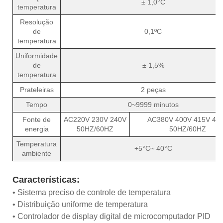
± 1,0°C
temperatura
Resolução
de
0,1ºC
temperatura
Uniformidade
de
± 1,5%
temperatura
Prateleiras
2 peças
Tempo
0~9999 minutos
Fonte de
AC220V 230V 240V
AC380V 400V 415V 48
energia
50HZ/60HZ
50HZ/60HZ
Temperatura
+5°C~ 40°C
ambiente
Características:
• Sistema preciso de controle de temperatura
• Distribuição uniforme de temperatura
• Controlador de display digital de microcomputador PID