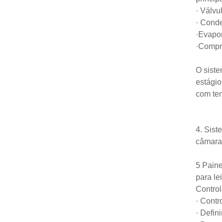
· Válvu
· Cond
·Evapo
·Compr
O siste
estágio
com te
4. Sist
câmara.
5 Paine
para le
Control
· Contr
· Defin