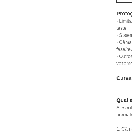
Prote
· Limit
teste.
· Siste
· Câmar
fase/re
· Outro
vazamen
Curva
Qual é
A estru
normalm
1. Câma