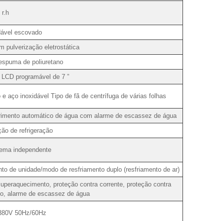
r.h
dável escovado
m pulverização eletrostática
 espuma de poliuretano
e LCD programável de 7 ”
 e aço inoxidável Tipo de fã de centrífuga de várias folhas
uprimento automático de água com alarme de escassez de água
ão de refrigeração
tema independente
o de unidade/modo de resfriamento duplo (resfriamento de ar)
uperaquecimento, proteção contra corrente, proteção contra
dio, alarme de escassez de água
 380V 50Hz/60Hz