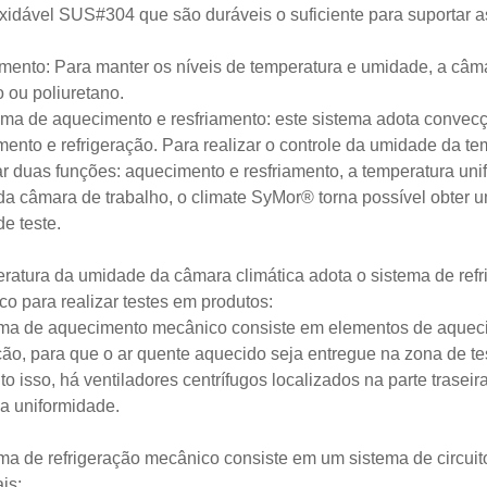
xidável SUS#304 que são duráveis ​​o suficiente para suportar
amento: Para manter os níveis de temperatura e umidade, a câma
o ou poliuretano.
ema de aquecimento e resfriamento: este sistema adota convecçã
ento e refrigeração. Para realizar o controle da umidade da te
r duas funções: aquecimento e resfriamento, a temperatura un
da câmara de trabalho, o climate SyMor® torna possível obter 
de teste.
ratura da umidade da câmara climática adota o sistema de ref
o para realizar testes em produtos:
ma de aquecimento mecânico consiste em elementos de aquecim
ção, para que o ar quente aquecido seja entregue na zona de tes
o isso, há ventiladores centrífugos localizados na parte traseir
a uniformidade.
ma de refrigeração mecânico consiste em um sistema de circui
is: