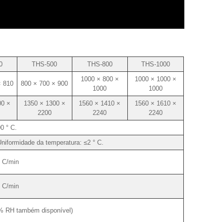
0
THS-500
THS-800
THS-1000
1000 × 800 ×
1000 × 1000 ×
× 810
800 × 700 × 900
1000
1000
00 ×
1350 × 1300 ×
1560 × 1410 ×
1560 × 1610 ×
2200
2240
2240
00 ° C.
Uniformidade da temperatura: ≤2 ° C.
° C/min
° C/min
 RH também disponível)