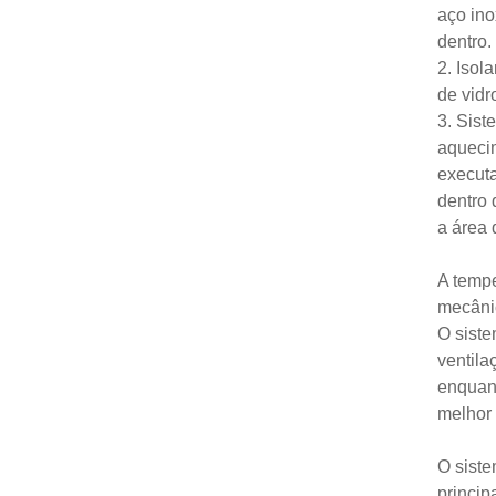
aço ino
dentro.
2. Isol
de vidr
3. Sist
aquecim
executa
dentro 
a área 
A tempe
mecânic
O siste
ventila
enquant
melhor 
O siste
principa