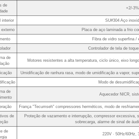
s de
+2/-3% 
dade
 interior
SU#304 Aço inoxi
l externo
Placa de aço laminada a frio co
amento
Fibra de vidro superfina /
olador
Controlador de tela de toqu
ema de
Motores resistentes a alta temperatura, ciclo único, eixo longo
ulação
ficação
Umidificação de ranhura rasa, modo de umidificação a vapor, s
ificação
Modo de desumidificaç
ema de
Aquecedor NICR, sis
imento
geração
França "Tecumseh" compressores herméticos, modo de resfriament
tivos de
Proteção de vazamento e interrupção, compressor excessiva, s
teção
sobrecarga, alarme de sinal de áu
te de
220V · 50Hz/60Hz,
rgia