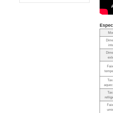
Espec
Mo
Dim
int
Dim
ext
Fai
tempe
Tax
aquec
Tax
refri
Fai
umi