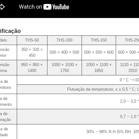
ificação
delo
THS-50
THS-100
THS-150
THS-25
ensão
350 × 320 ×
500 × 400 × 500
500 × 500 × 600
600 × 500 
erior
450
ensão
950 × 950 ×
1050 × 1030 ×
1050 × 1100 ×
1120 × 11
erna
1400
1750
1850
2010
0 ° C ~+1
xa de
ratura
Flutuação da temperatura: ≤ ± 0,5 ° C; 
a de
2,0 ~ 3,0 
imento
a de
0,7 ~ 1,0 
geração
xa de
30% ~ 98% R.H (5% RH, 10%
dade