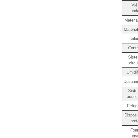
Vié
umi
Material
Materia
Isol
Contr
Sist
circ
Umidi
Desumid
Sist
aquec
Refri
Disposi
pro
Fon
ene