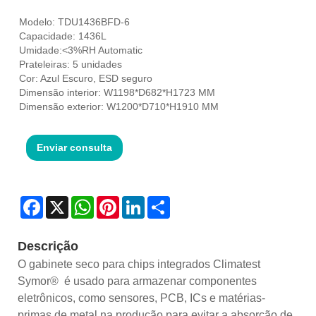
Modelo: TDU1436BFD-6
Capacidade: 1436L
Umidade:<3%RH Automatic
Prateleiras: 5 unidades
Cor: Azul Escuro, ESD seguro
Dimensão interior: W1198*D682*H1723 MM
Dimensão exterior: W1200*D710*H1910 MM
Enviar consulta
Facebook
X
WhatsApp
Pinterest
LinkedIn
Share
Descrição
O gabinete seco para chips integrados Climatest
Symor® é usado para armazenar componentes
eletrônicos, como sensores, PCB, ICs e matérias-
primas de metal na produção para evitar a absorção de