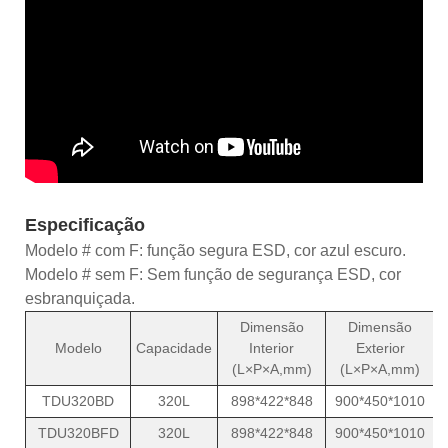
Especificação
Modelo # com F: função segura ESD, cor azul escuro.
Modelo # sem F: Sem função de segurança ESD, cor
esbranquiçada.
Dimensão
Dimensão
P
Modelo
Capacidade
Interior
Exterior
(L×P×A,mm)
(L×P×A,mm)
TDU320BD
320L
898*422*848
900*450*1010
TDU320BFD
320L
898*422*848
900*450*1010