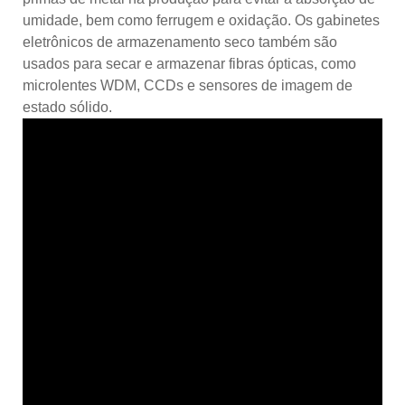
umidade, bem como ferrugem e oxidação. Os gabinetes
eletrônicos de armazenamento seco também são
usados ​​para secar e armazenar fibras ópticas, como
microlentes WDM, CCDs e sensores de imagem de
estado sólido.