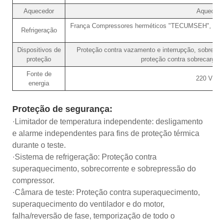
Aquecedor
Aqueced
França Compressores herméticos "TECUMSEH", modo 
Refrigeração
Dispositivos de
Proteção contra vazamento e interrupção, sobrep
proteção
proteção contra sobrecarga,
Fonte de
220 V·5
energia
Proteção de segurança:
·Limitador de temperatura independente: desligamento
e alarme independentes para fins de proteção térmica
durante o teste.
·Sistema de refrigeração: Proteção contra
superaquecimento, sobrecorrente e sobrepressão do
compressor.
·Câmara de teste: Proteção contra superaquecimento,
superaquecimento do ventilador e do motor,
falha/reversão de fase, temporização de todo o