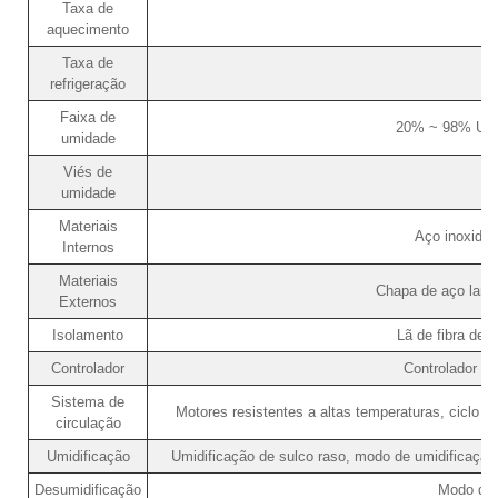
Taxa de
aquecimento
Taxa de
refrigeração
Faixa de
20% ~ 98% UR 
umidade
Viés de
umidade
Materiais
Aço inoxidá
Internos
Materiais
Chapa de aço lamin
Externos
Isolamento
Lã de fibra de 
Controlador
Controlador de
Sistema de
Motores resistentes a altas temperaturas, ciclo ún
circulação
Umidificação
Umidificação de sulco raso, modo de umidificação
Desumidificação
Modo de 