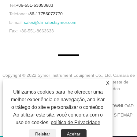
Tel:
+86-551-63853683
Telefone:
+86-17756072770
E-mail:
sales@climatestsymor.com
Fax: +86-551-8663633
Copyright © 2022 Symor Instrument Equipment Co., Ltd. Câmara de
teste ambiental, gabinete seco eletrônico, câmara de teste de
X
intemperismo acelerado Todos os direitos reservados.
Utilizamos cookies para lhe oferecer uma
melhor experiência de navegação, analisar
CASA
SOBRE NÓS
PRODUTOS
NOTÍCIA
DOWNLOAD
o tráfego do site e personalizar o conteúdo.
Ao utilizar este site, você concorda com o
ENVIAR CONSULTA
CONTATE-NOS
LINKS
SITEMAP
uso de cookies.
política de Privacidade
RSS
XML
PRIVACY POLICY
Rejeitar
Aceitar