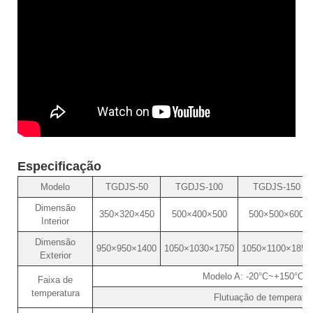
Especificação
Modelo
TGDJS-50
TGDJS-100
TGDJS-150
Dimensão
350×320×450
500×400×500
500×500×600
Interior
Dimensão
950×950×1400
1050×1030×1750
1050×1100×1850
Exterior
Modelo A: -20°C~+150°C M
Faixa de
temperatura
Flutuação de temperatur