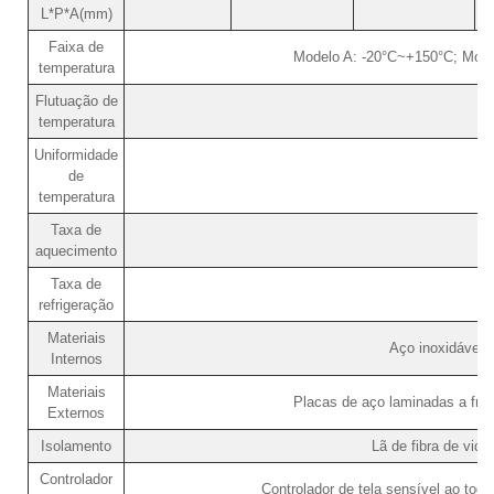
L*P*A(mm)
Faixa de
Modelo A: -20°C~+150°C; Mode
temperatura
Flutuação de
temperatura
Uniformidade
de
temperatura
Taxa de
aquecimento
Taxa de
refrigeração
Materiais
Aço inoxidável
Internos
Materiais
Placas de aço laminadas a frio
Externos
Isolamento
Lã de fibra de vidr
Controlador
Controlador de tela sensível ao toq