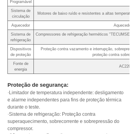
Programável
Sistema de
Motores de baixo ruído e resistentes a altas temperatura
circulação
Aquecedor
Aquecedor 
Sistema de
Compressores de refrigeração herméticos "TECUMSEH" F
refrigeração
(
Dispositivos
Proteção contra vazamento e interrupção, sobrepress
de proteção
proteção contra sobreca
Fonte de
AC220V/
energia
Proteção de segurança:
·Limitador de temperatura independente: desligamento
e alarme independentes para fins de proteção térmica
durante o teste.
·Sistema de refrigeração: Proteção contra
superaquecimento, sobrecorrente e sobrepressão do
compressor.