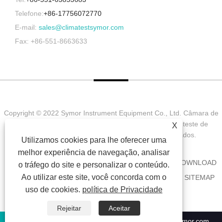
Telefone:
+86-17756072770
E-mail:
sales@climatestsymor.com
Fax: +86-551-8663633
Copyright © 2022 Symor Instrument Equipment Co., Ltd. Câmara de
teste ambiental, gabinete seco eletrônico, câmara de teste de
X
intemperismo acelerado Todos os direitos reservados.
Utilizamos cookies para lhe oferecer uma
melhor experiência de navegação, analisar
CASA
SOBRE NÓS
PRODUTOS
NOTÍCIA
DOWNLOAD
o tráfego do site e personalizar o conteúdo.
Ao utilizar este site, você concorda com o
ENVIAR CONSULTA
CONTATE-NOS
LINKS
SITEMAP
uso de cookies.
política de Privacidade
RSS
XML
PRIVACY POLICY
Rejeitar
Aceitar
+86-551-63853683
sales@climatestsymor.com