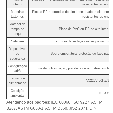
Interior
resistentes ao enve
Materiais
Placas PP reforçadas de alta intensidade, resistentes à
Externos
resistentes ao enve
Material da
tampa do
Placa de PVC ou PP de alta intensida
tanque
Selagem
Estrutura de vedação estanque sem tra
Dispositivos
de
Sobretemperatura, proteção de fase padrão
segurança
Configuração
Torre de pulverização, prateleira de amostras em form
padrão
Tensão de
AC220V·50HZ/380
alimentação
Condição
+5~30℃
ambiental
Atendendo aos padrões: IEC 60068, ISO 9227, ASTM
B287, ASTM G85 A1, ASTM B368, JISZ 2371, DIN