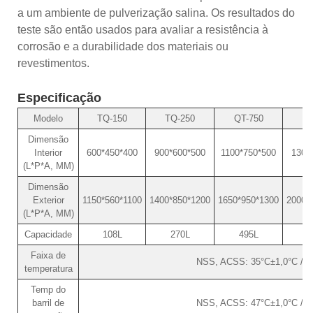
a um ambiente de pulverização salina. Os resultados do
teste são então usados ​​para avaliar a resistência à
corrosão e a durabilidade dos materiais ou
revestimentos.
Especificação
Modelo
TQ-150
TQ-250
QT-750
T
Dimensão
Interior
600*450*400
900*600*500
1100*750*500
1300
(L*P*A, MM)
Dimensão
Exterior
1150*560*1100
1400*850*1200
1650*950*1300
2000*
(L*P*A, MM)
Capacidade
108L
270L
495L
Faixa de
NSS, ACSS: 35°C±1,0°C / 
temperatura
Temp do
barril de
NSS, ACSS: 47°C±1,0°C / 