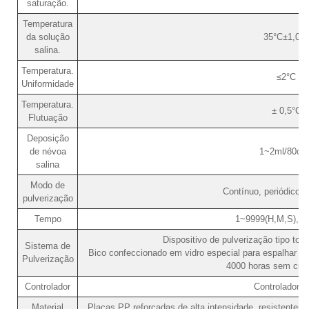
saturação.
Temperatura
da solução
35°C±1,0°
salina.
Temperatura.
≤2°C
Uniformidade
Temperatura.
± 0,5°C
Flutuação
Deposição
de névoa
1~2ml/80cm
salina
Modo de
Contínuo, periódico (a
pulverização
Tempo
1~9999(H,M,S), aj
Dispositivo de pulverização tipo torr
Sistema de
Bico confeccionado em vidro especial para espalhar a
Pulverização
4000 horas sem crist
Controlador
Controlador 
Material
Placas PP reforçadas de alta intensidade, resistentes à