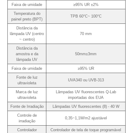
Faixa de umidade
≥95% UR ±2%
Temperatura do
TPB 60°C~ 100°C
painel preto (BPT)
Distância da
lâmpada UV (centro
70 mm
~ centro)
Distância da
amostra e da
50mm±3mm
lâmpada UV
Faixa de umidade
≥95% UR
Fonte de luz
UVA340 ou UVB-313
ultravioleta
Marca de luz
Lâmpadas UV fluorescentes Q-Lab
ultravioleta
importadas dos EUA
Fonte de Irradiação
Lâmpadas UV fluorescentes (8) - 40 W
Controle de
0,35~1,1W/m2 ajustável
irradiação
Controlador
Controlador de tela de toque programável