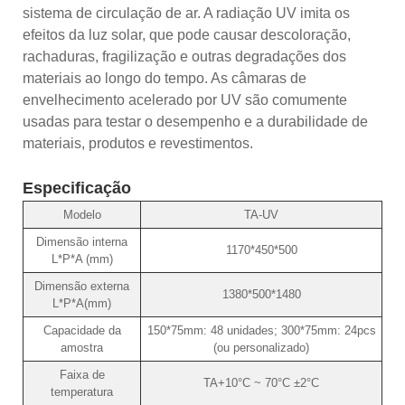
sistema de circulação de ar. A radiação UV imita os
efeitos da luz solar, que pode causar descoloração,
rachaduras, fragilização e outras degradações dos
materiais ao longo do tempo. As câmaras de
envelhecimento acelerado por UV são comumente
usadas para testar o desempenho e a durabilidade de
materiais, produtos e revestimentos.
Especificação
Modelo
TA-UV
Dimensão interna
1170*450*500
L*P*A (mm)
Dimensão externa
1380*500*1480
L*P*A(mm)
Capacidade da
150*75mm: 48 unidades; 300*75mm: 24pcs
amostra
(ou personalizado)
Faixa de
TA+10°C ~ 70°C ±2°C
temperatura