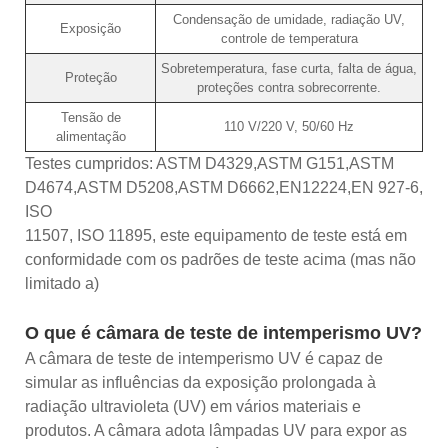
Condensação de umidade, radiação UV,
Exposição
controle de temperatura
Sobretemperatura, fase curta, falta de água,
Proteção
proteções contra sobrecorrente.
Tensão de
110 V/220 V, 50/60 Hz
alimentação
Testes cumpridos: ASTM D4329,ASTM G151,ASTM
D4674,ASTM D5208,ASTM D6662,EN12224,EN 927-6,
ISO
11507, ISO 11895, este equipamento de teste está em
conformidade com os padrões de teste acima (mas não
limitado a)
O que é câmara de teste de intemperismo UV?
A câmara de teste de intemperismo UV é capaz de
simular as influências da exposição prolongada à
radiação ultravioleta (UV) em vários materiais e
produtos. A câmara adota lâmpadas UV para expor as