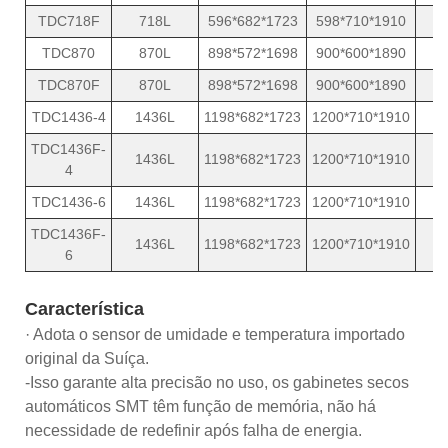
TDC718F
718L
596*682*1723
598*710*1910
TDC870
870L
898*572*1698
900*600*1890
TDC870F
870L
898*572*1698
900*600*1890
TDC1436-4
1436L
1198*682*1723
1200*710*1910
TDC1436F-
1436L
1198*682*1723
1200*710*1910
4
TDC1436-6
1436L
1198*682*1723
1200*710*1910
TDC1436F-
1436L
1198*682*1723
1200*710*1910
6
Característica
· Adota o sensor de umidade e temperatura importado
original da Suíça.
-Isso garante alta precisão no uso, os gabinetes secos
automáticos SMT têm função de memória, não há
necessidade de redefinir após falha de energia.