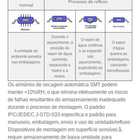
Processo de refluxo
normal
Durante o
O vapor de
aquecimento, a
O vapor
água continua
pressão do
d'água
A umidade do
a se expandir
vapor de água
quebra as
ambiente penetra
sob
aumenta,
embalagens,
nas embalagens.
aquecimento,
separando a
causando
explodindo as
matriz e a
microfissuras.
embalagens.
resina.
Os armários de secagem automática SMT podem
manter <10%RH, o que elimina efetivamente os riscos
de falhas resultantes do armazenamento inadequado
durante o processo de montagem. O padrão
IPC/JEDEC J-STD-033 especifica o padrão para
manuseio, embalagem, envio e uso de umidade/refluxo
Dispositivos de montagem em superfície sensível.â,
requer armazenamento de baixa umidade para