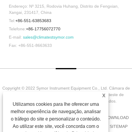
Endereço: Nº 3215, Rodovia Huhang, Distrito de Fengxian,
Xangai, 231417, China
Tel:
+86-551-63853683
Telefone:
+86-17756072770
E-mail:
sales@climatestsymor.com
Fax: +86-551-8663633
Copyright © 2022 Symor Instrument Equipment Co., Ltd. Câmara de
teste ambiental, gabinete seco eletrônico, câmara de teste de
X
intemperismo acelerado Todos os direitos reservados.
Utilizamos cookies para lhe oferecer uma
melhor experiência de navegação, analisar
CASA
SOBRE NÓS
PRODUTOS
NOTÍCIA
DOWNLOAD
o tráfego do site e personalizar o conteúdo.
Ao utilizar este site, você concorda com o
ENVIAR CONSULTA
CONTATE-NOS
LINKS
SITEMAP