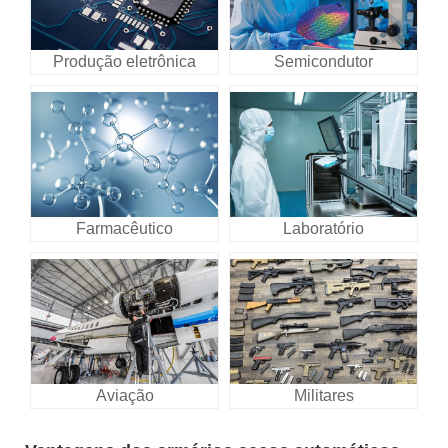
Produção eletrônica
Semicondutor
Farmacêutico
Laboratório
Aviação
Militares