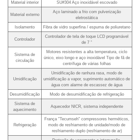
Material interior
SU#304 Aço inoxidável escovado
Aço laminado a frio com pulverização
Material externo
eletrostática
Isolamento
Fibra de vidro superfina / espuma de poliuretano
Controlador de tela de toque LCD programável
Controlador
de 7 ”
Motores resistentes a alta temperatura, ciclo
Sistema de
único, eixo longo e aço inoxidável Tipo de fã de
circulação
centrífuga de várias folhas
Umidificação de ranhura rasa, modo de
Umidificação
umidificação a vapor, suprimento automático de
água com alarme de escassez de água
Desumidificação
Modo de desumidificação de refrigeração
Sistema de
Aquecedor NICR, sistema independente
aquecimento
França "Tecumseh" compressores herméticos,
Refrigeração
modo de resfriamento de unidade/modo de
resfriamento duplo (resfriamento de ar)