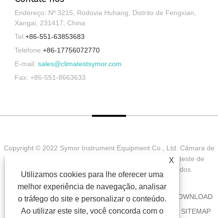
Endereço: Nº 3215, Rodovia Huhang, Distrito de Fengxian,
Xangai, 231417, China
Tel:
+86-551-63853683
Telefone:
+86-17756072770
E-mail:
sales@climatestsymor.com
Fax: +86-551-8663633
Copyright © 2022 Symor Instrument Equipment Co., Ltd. Câmara de
teste ambiental, gabinete seco eletrônico, câmara de teste de
X
intemperismo acelerado Todos os direitos reservados.
Utilizamos cookies para lhe oferecer uma
melhor experiência de navegação, analisar
CASA
SOBRE NÓS
PRODUTOS
NOTÍCIA
DOWNLOAD
o tráfego do site e personalizar o conteúdo.
Ao utilizar este site, você concorda com o
ENVIAR CONSULTA
CONTATE-NOS
LINKS
SITEMAP