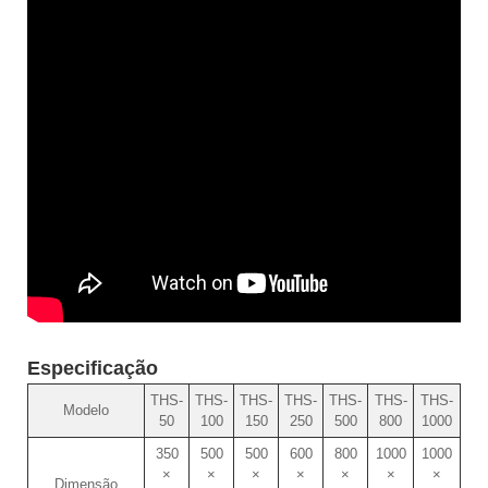
Especificação
THS-
THS-
THS-
THS-
THS-
THS-
THS-
Modelo
50
100
150
250
500
800
1000
350
500
500
600
800
1000
1000
×
×
×
×
×
×
×
Dimensão