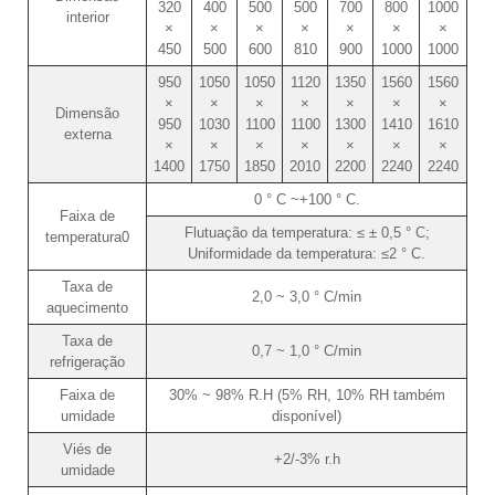
320
400
500
500
700
800
1000
interior
×
×
×
×
×
×
×
450
500
600
810
900
1000
1000
950
1050
1050
1120
1350
1560
1560
×
×
×
×
×
×
×
Dimensão
950
1030
1100
1100
1300
1410
1610
externa
×
×
×
×
×
×
×
1400
1750
1850
2010
2200
2240
2240
0 ° C ~+100 ° C.
Faixa de
Flutuação da temperatura: ≤ ± 0,5 ° C;
temperatura0
Uniformidade da temperatura: ≤2 ° C.
Taxa de
2,0 ~ 3,0 ° C/min
aquecimento
Taxa de
0,7 ~ 1,0 ° C/min
refrigeração
Faixa de
30% ~ 98% R.H (5% RH, 10% RH também
umidade
disponível)
Viés de
+2/-3% r.h
umidade