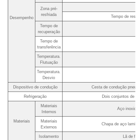
Zona pré-
resfriada
Tempo de resfr
Desempenho
Tempo de
recuperação
Tempo de
transferência
Temperatura.
Flutuação
Temperatura.
Desvio
Dispositivo de condução
Cesta de condução pneumát
Refrigeração
Dois conjuntos de co
Materiais
Aço inoxidá
Internos
Materiais
Materiais
Chapa de aço laminad
Externos
Isolamento
Lã de fib