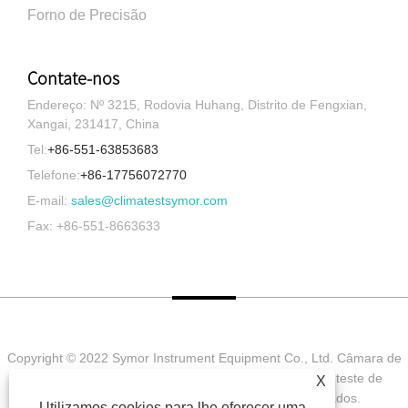
Forno de Precisão
Contate-nos
Endereço: Nº 3215, Rodovia Huhang, Distrito de Fengxian,
Xangai, 231417, China
Tel:
+86-551-63853683
Telefone:
+86-17756072770
E-mail:
sales@climatestsymor.com
Fax: +86-551-8663633
Copyright © 2022 Symor Instrument Equipment Co., Ltd. Câmara de
teste ambiental, gabinete seco eletrônico, câmara de teste de
X
intemperismo acelerado Todos os direitos reservados.
Utilizamos cookies para lhe oferecer uma