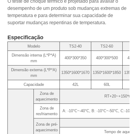
O teste de choque térmico é projetado para avaliar o
desempenho de um produto sob mudanças extremas de
temperatura e para determinar sua capacidade de
suportar mudanças repentinas de temperatura.
Especificação
Modelo
TS2-40
TS2-60
T
Dimensão interna (L*P*A)
400*300*350
400*300*500
400
mm
Dimensão externa (L*P*A)
1350*1600*1670
1350*1600*1850
1350
mm
Capacidade
42L
60L
Zona de
RT+20~+150℃ (ou
aquecimento
Zona de
A: -10°C~-40°C, B: -10°C~-50°C, C:-10°
resfriamento
Zona de pré-
aquecimento
Tempo de aqueci