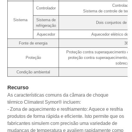
Controlador
Controlador
Sistema de controle de temp
Sistema
Sistema de
Dois conjuntos de co
refrigeração
Aquecedor
Aquecedor elétrico de a
Fonte de energia
380
Proteção contra superaquecimento do 
Proteção
proteção contra superaquecimento, p
sobrecarg
Condição ambiental
Recurso
As características comuns da câmara de choque
térmico Climatest Symor® incluem:
- Zona de aquecimento e resfriamento: Aquece e resfria
produtos de forma rápida e eficiente. Isto permite que os
fabricantes simulem com precisão uma variedade de
mudanças de temperatura e avaliem rapidamente como