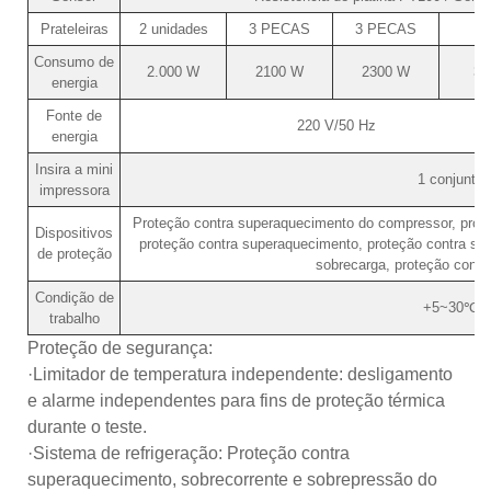
Prateleiras
2 unidades
3 PECAS
3 PECAS
Consumo de
2.000 W
2100 W
2300 W
37
energia
Fonte de
220 V/50 Hz
energia
Insira a mini
1 conjunto
impressora
Proteção contra superaquecimento do compressor, prote
Dispositivos
proteção contra superaquecimento, proteção contra so
de proteção
sobrecarga, proteção contra
Condição de
+5~30℃
trabalho
Proteção de segurança:
·Limitador de temperatura independente: desligamento
e alarme independentes para fins de proteção térmica
durante o teste.
·Sistema de refrigeração: Proteção contra
superaquecimento, sobrecorrente e sobrepressão do