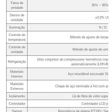
Faixa de
35% ~ 95% U
umidade
Desvio de
±3,0% UR
umidade
Iluminação
N / D
Controle de
Método de ajuste de tempera
temperatura
Controle de
Método de ajuste de umid
umidade
Dois conjuntos de compressores herméticos import
Refrigeração
automaticamente (LHH-80SD
Materiais
Aço inoxidável escovado SUS
Internos
Materiais
Chapa de aço laminada a frio com pulve
Externos
Isolamento
Lã de fibra de vidro superfi
Controlador
Controlador LCD pro
Sensor
Resistência de platina PT100 / Sens