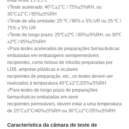
estar entre 15~25℃
√Teste acelerado: 40°C±2°C / 75%±5%RH, ou
30°C±2°C / 65%±5%RH
√Teste de alta umidade: 25 ℃ / 90% ± 5% UR ou 25 ℃ /
75% ± 5% UR
√Teste de longo prazo: 25℃±2℃ / 60%±5%RH, ou 30℃
±2℃ / 65%±5%RH
√Para testes acelerados de preparações farmacêuticas
embaladas em embalagens semipermeáveis
recipientes, como bolsas de infusão preparadas por
LDB, ampolas plásticas e oculares
recipientes de preparação, etc., os testes devem ser
realizados à temperatura 40°C±2°C/25%±5%RH
√Para testes de longo prazo de preparações
farmacêuticas embaladas em semi
recipientes permeáveis, devem estar a uma temperatura
de 25°C±2°C/40%±5%RH ou 30°C±2°C/35%±5%RH
Característica da câmara de teste de