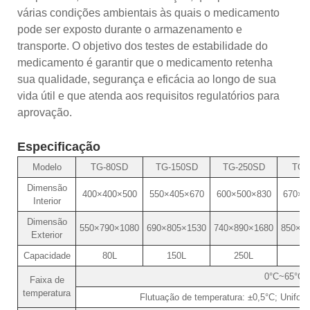
várias condições ambientais às quais o medicamento
pode ser exposto durante o armazenamento e
transporte. O objetivo dos testes de estabilidade do
medicamento é garantir que o medicamento retenha
sua qualidade, segurança e eficácia ao longo de sua
vida útil e que atenda aos requisitos regulatórios para
aprovação.
Especificação
Modelo
TG-80SD
TG-150SD
TG-250SD
TG-
Dimensão
400×400×500
550×405×670
600×500×830
670×7
Interior
Dimensão
550×790×1080
690×805×1530
740×890×1680
850×1
Exterior
Capacidade
80L
150L
250L
5
0°C~65°C
Faixa de
temperatura
Flutuação de temperatura: ±0,5°C; Unifor