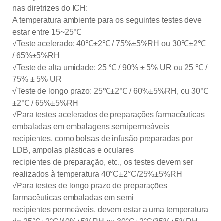
nas diretrizes do ICH:
A temperatura ambiente para os seguintes testes deve
estar entre 15~25℃
√Teste acelerado: 40℃±2℃ / 75%±5%RH ou 30℃±2℃
/ 65%±5%RH
√Teste de alta umidade: 25 ℃ / 90% ± 5% UR ou 25 ℃ /
75% ± 5% UR
√Teste de longo prazo: 25℃±2℃ / 60%±5%RH, ou 30℃
±2℃ / 65%±5%RH
√Para testes acelerados de preparações farmacêuticas
embaladas em embalagens semipermeáveis
recipientes, como bolsas de infusão preparadas por
LDB, ampolas plásticas e oculares
recipientes de preparação, etc., os testes devem ser
realizados à temperatura 40°C±2°C/25%±5%RH
√Para testes de longo prazo de preparações
farmacêuticas embaladas em semi
recipientes permeáveis, devem estar a uma temperatura