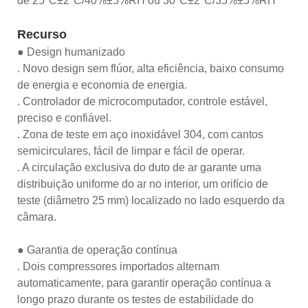
de 25°C±2°C/40%±5%RH ou 30°C±2°C/35%±5%RH
Recurso
● Design humanizado
. Novo design sem flúor, alta eficiência, baixo consumo
de energia e economia de energia.
. Controlador de microcomputador, controle estável,
preciso e confiável.
. Zona de teste em aço inoxidável 304, com cantos
semicirculares, fácil de limpar e fácil de operar.
. A circulação exclusiva do duto de ar garante uma
distribuição uniforme do ar no interior, um orifício de
teste (diâmetro 25 mm) localizado no lado esquerdo da
câmara.
● Garantia de operação contínua
. Dois compressores importados alternam
automaticamente, para garantir operação contínua a
longo prazo durante os testes de estabilidade do