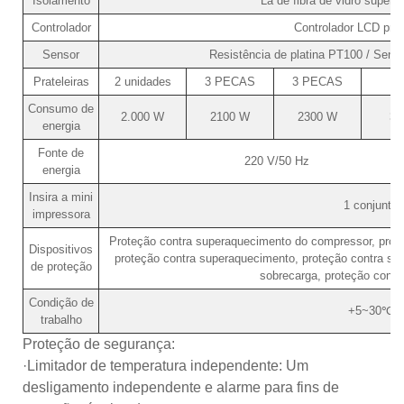
Isolamento
Lã de fibra de vidro superfi
Controlador
Controlador LCD pro
Sensor
Resistência de platina PT100 / Sens
Prateleiras
2 unidades
3 PECAS
3 PECAS
Consumo de
2.000 W
2100 W
2300 W
37
energia
Fonte de
220 V/50 Hz
energia
Insira a mini
1 conjunto
impressora
Proteção contra superaquecimento do compressor, prote
Dispositivos
proteção contra superaquecimento, proteção contra so
de proteção
sobrecarga, proteção contra
Condição de
+5~30℃
trabalho
Proteção de segurança:
·Limitador de temperatura independente: Um
desligamento independente e alarme para fins de