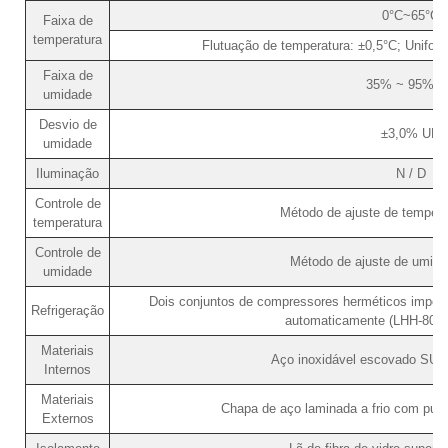
0°C~65°C
Faixa de
temperatura
Flutuação de temperatura: ±0,5°C; Unifor
Faixa de
35% ~ 95% U
umidade
Desvio de
±3,0% UR
umidade
Iluminação
N / D
Controle de
Método de ajuste de tempera
temperatura
Controle de
Método de ajuste de umid
umidade
Dois conjuntos de compressores herméticos import
Refrigeração
automaticamente (LHH-80SD
Materiais
Aço inoxidável escovado SUS
Internos
Materiais
Chapa de aço laminada a frio com pulve
Externos