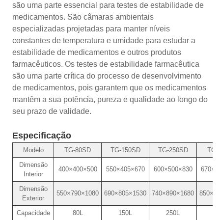
são uma parte essencial para testes de estabilidade de
medicamentos. São câmaras ambientais
especializadas projetadas para manter níveis
constantes de temperatura e umidade para estudar a
estabilidade de medicamentos e outros produtos
farmacêuticos. Os testes de estabilidade farmacêutica
são uma parte crítica do processo de desenvolvimento
de medicamentos, pois garantem que os medicamentos
mantêm a sua potência, pureza e qualidade ao longo do
seu prazo de validade.
Especificação
Modelo
TG-80SD
TG-150SD
TG-250SD
TG-
Dimensão
400×400×500
550×405×670
600×500×830
670×7
Interior
Dimensão
550×790×1080
690×805×1530
740×890×1680
850×1
Exterior
Capacidade
80L
150L
250L
5