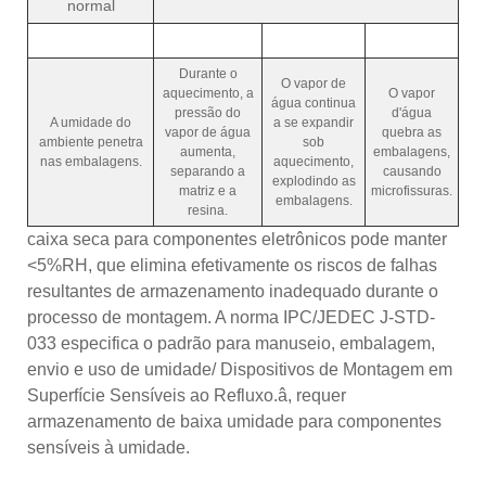
normal
Durante o
O vapor de
aquecimento, a
O vapor
água continua
pressão do
d'água
A umidade do
a se expandir
vapor de água
quebra as
ambiente penetra
sob
aumenta,
embalagens,
nas embalagens.
aquecimento,
separando a
causando
explodindo as
matriz e a
microfissuras.
embalagens.
resina.
caixa seca para componentes eletrônicos pode manter
<5%RH, que elimina efetivamente os riscos de falhas
resultantes de armazenamento inadequado durante o
processo de montagem. A norma IPC/JEDEC J-STD-
033 especifica o padrão para manuseio, embalagem,
envio e uso de umidade/ Dispositivos de Montagem em
Superfície Sensíveis ao Refluxo.â, requer
armazenamento de baixa umidade para componentes
sensíveis à umidade.