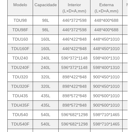
Modelo
Capacidade
Interior
Externa
Mé
(L×D×A,mm)
(L×D×A,mm)
(
TDU98
98L
446*372*598
448*400*688
TDU98F
98L
446*372*598
448*400*688
TDU160
160L
446*422*848
448*450*1010
TDU160F
160L
446*422*848
448*450*1010
TDU240
240L
596*372*1148
598*400*1310
TDU240F
240L
596*372*1148
598*400*1310
TDU320
320L
898*422*848
900*450*1010
TDU320F
320L
898*422*848
900*450*1010
TDU435
435L
898*572*848
900*600*1010
TDU435F
435L
898*572*848
900*600*1010
TDU540
540L
596*682*1298
598*710*1465
TDU540F
540L
596*682*1298
598*710*1465