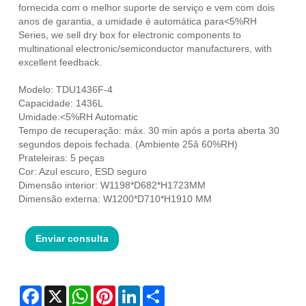
fornecida com o melhor suporte de serviço e vem com dois
anos de garantia, a umidade é automática para<5%RH
Series, we sell dry box for electronic components to
multinational electronic/semiconductor manufacturers, with
excellent feedback.
Modelo: TDU1436F-4
Capacidade: 1436L
Umidade:<5%RH Automatic
Tempo de recuperação: máx. 30 min após a porta aberta 30
segundos depois fechada. (Ambiente 25â 60%RH)
Prateleiras: 5 peças
Cor: Azul escuro, ESD seguro
Dimensão interior: W1198*D682*H1723MM
Dimensão externa: W1200*D710*H1910 MM
Enviar consulta
Facebook
X
WhatsApp
Pinterest
LinkedIn
Share