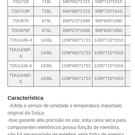
TDU718
718L
596*682*1723
598*710*1910
TDU718F
718L
596*682*1723
598*710*1910
TDU870
870L
898*572*1698
900*600*1890
TDU870F
870L
898*572*1698
900*600*1890
TDU1436-4
1436L
1198*682*1723
1200*710*1910
TDU1436F-
1436L
1198*682*1723
1200*710*1910
4
TDU1436-6
1436L
1198*682*1723
1200*710*1910
TDU1436F-
1436L
1198*682*1723
1200*710*1910
6
Característica
· Adota o sensor de umidade e temperatura importado
original da Suíça.
-Isso garante alta precisão no uso, esta caixa seca para
componentes eletrônicos possui função de memória,
não há necessidade de redefinir após falha de energia.