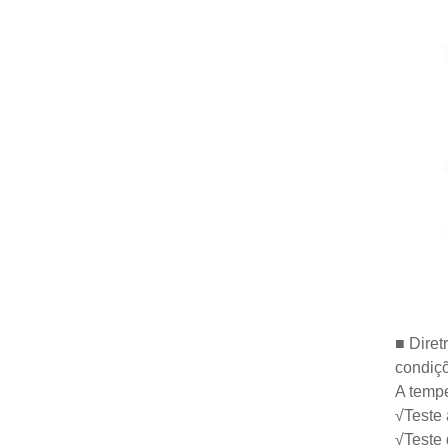
■ Diret
condiçõ
A tempe
√Teste
√Teste