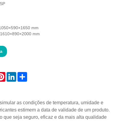
GSP
: 1050×590×1650 mm
r: 1610×890×2000 mm
ta
atsApp
Pinterest
LinkedIn
Share
simular as condições de temperatura, umidade e
bricantes estimem a data de validade de um produto.
 que seja seguro, eficaz e da mais alta qualidade