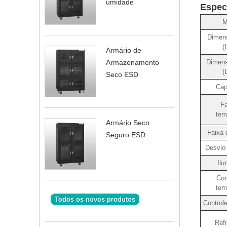
umidade
Espec
M
Dimens
(
Armário de
Dimens
Armazenamento
(
Seco ESD
Cap
Fa
tem
Armário Seco
Faixa 
Seguro ESD
Desvio
Ilu
Con
tem
Todos os novos produtos
Control
Refr