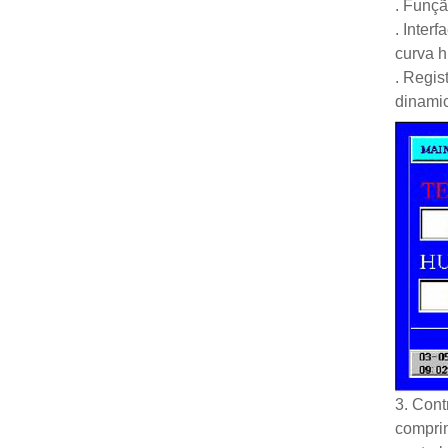
. Funçã
. Inter
curva hi
. Regis
dinamic
3. Cont
comprim