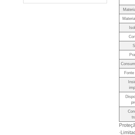
Materi
Materia
Iso
Con
S
Pra
Consumo
Fonte 
Insi
imp
Dispo
pr
Con
t
Proteç
·Limita