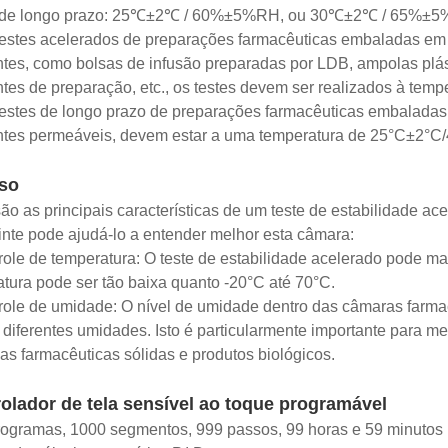
 de longo prazo: 25℃±2℃ / 60%±5%RH, ou 30℃±2℃ / 65%±
testes acelerados de preparações farmacêuticas embaladas e
ntes, como bolsas de infusão preparadas por LDB, ampolas plás
ntes de preparação, etc., os testes devem ser realizados à 
estes de longo prazo de preparações farmacêuticas embalada
entes permeáveis, devem estar a uma temperatura de 25°C
so
ão as principais características de um teste de estabilidade ac
nte pode ajudá-lo a entender melhor esta câmara:
role de temperatura: O teste de estabilidade acelerado pode man
tura pode ser tão baixa quanto -20°C até 70°C.
role de umidade: O nível de umidade dentro das câmaras farmac
 diferentes umidades. Isto é particularmente importante para 
as farmacêuticas sólidas e produtos biológicos.
olador de tela sensível ao toque programável
rogramas, 1000 segmentos, 999 passos, 99 horas e 59 minutos