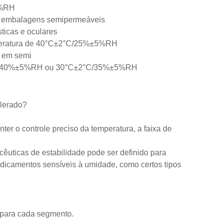
5%RH
m embalagens semipermeáveis
ticas e oculares
temperatura de 40°C±2°C/25%±5%RH
s em semi
±2°C/40%±5%RH ou 30°C±2°C/35%±5%RH
elerado?
ter o controle preciso da temperatura, a faixa de
êuticas de estabilidade pode ser definido para
medicamentos sensíveis à umidade, como certos tipos
 para cada segmento.