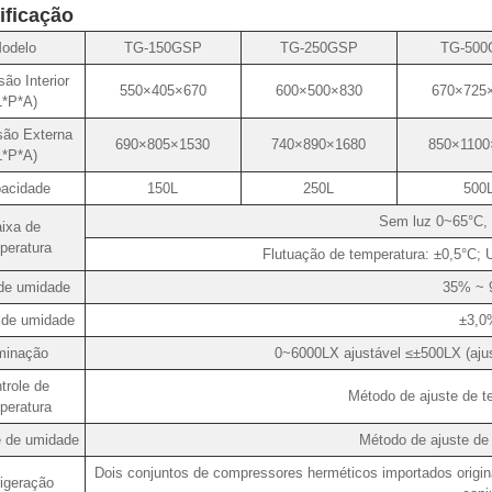
ificação
odelo
TG-150GSP
TG-250GSP
TG-500
ão Interior
550×405×670
600×500×830
670×725
L*P*A)
ão Externa
690×805×1530
740×890×1680
850×1100
L*P*A)
acidade
150L
250L
500
Sem luz 0~65°C,
ixa de
peratura
Flutuação de temperatura: ±0,5°C; 
de umidade
35% ~ 
 de umidade
±3,0
minação
0~6000LX ajustável ≤±500LX (ajust
trole de
Método de ajuste de t
peratura
e de umidade
Método de ajuste de
Dois conjuntos de compressores herméticos importados orig
igeração