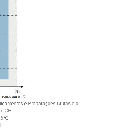
dicamentos e Preparações Brutas e o
o ICH:
~25℃
H