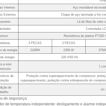
conj
ais Internos
Aço inoxidável escovad
is Externos
Chapa de aço laminada a frio com
lamento
Lã de fibra de vidro s
trolador
Controlador L
ensor
Resistência de platina PT100 
teleiras
3 PECAS
3 PECAS
 de energia
2100W
2300 W
3750
de energia
220 V/50 Hz
ra a mini
1 con
ressora
sitivos de
Proteção contra superaquecimento do compressor, proteçã
oteção
superaquecimento, proteção contra sobrepressão do compressor
dição de
+5~
rabalho
ão de segurança:
dor de temperatura independente: desligamento e alarme indepe