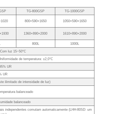
GSP
TG-800GSP
TG-1000GSP
×1020
800×590×1650
1050×590×1650
×1930
1360×890×2000
1610×890×2000
L
800L
1000L
 Com luz 15~50°C
Uniformidade de temperatura: ±2,0°C
95% UR
% UR
e ilimitado de intensidade de luz)
emperatura balanceado
 umidade balanceado
inais independentes comutam automaticamente (LHH-80SD: um