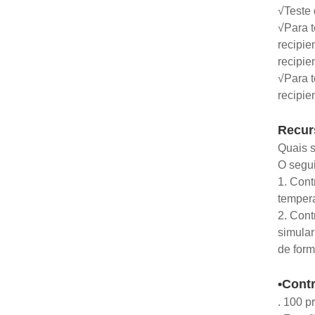
√Teste
√Para 
recipie
recipie
√Para t
recipi
Recur
Quais s
O segui
1. Cont
tempera
2. Cont
simular
de form
•Contr
. 100 p