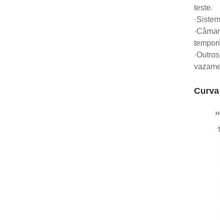
teste.
·Sistem
·Câmara
tempori
·Outros
vazamen
Curva