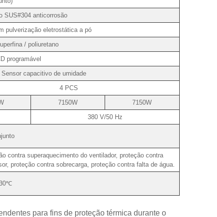
unto)
o SUS#304 anticorrosão
 pulverização eletrostática a pó
uperfina / poliuretano
CD programável
/ Sensor capacitivo de umidade
4 PCS
W
7150W
7150W
380 V/50 Hz
junto
o contra superaquecimento do ventilador, proteção contra
, proteção contra sobrecarga, proteção contra falta de água.
30℃
ndentes para fins de proteção térmica durante o