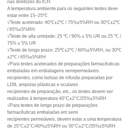
nas diretrizes do ICH:
A temperatura ambiente para os seguintes testes deve
estar entre 15~25℃
√Teste acelerado: 40℃±2℃ / 75%±5%RH ou 30℃±2℃
/ 65%±5%RH
√Teste de alta umidade: 25 ℃ / 90% ± 5% UR ou 25 ℃ /
75% ± 5% UR
√Teste de longo prazo: 25℃±2℃ / 60%±5%RH, ou 30℃
±2℃ / 65%±5%RH
√Para testes acelerados de preparações farmacêuticas
embaladas em embalagens semipermeáveis
recipientes, como bolsas de infusão preparadas por
LDB, ampolas plásticas e oculares
recipientes de preparação, etc., os testes devem ser
realizados à temperatura 40°C±2°C/25%±5%RH
√Para testes de longo prazo de preparações
farmacêuticas embaladas em semi
recipientes permeáveis, devem estar a uma temperatura
de 25°C±2°C/40%±5%RH ou 30°C±2°C/35%±5%RH