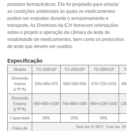
produtos farmacêuticos. Ele foi projetado para simular
as condições ambientais às quais os medicamentos
podem ser expostos durante o armazenamento e
transporte. As Diretrizes da ICH fornecem orientações
sobre o projeto e operação da câmara de teste de
estabilidade de medicamentos, bem como os protocolos
de teste que devem ser usados.
Especificação
Modelo
TG-150GSP
TG-250GSP
TG-500GSP
TG-
Dimensão
Interior
550×405×670
600×500×830
670×725×1020
800×
(L*P*A)
Dimensão
Externa
690×805×1530
740×890×1680
850×1100×1930
1360×
(L*P*A)
Capacidade
150L
250L
500L
Sem luz 0~65°C, Com luz 15~5
Faixa de