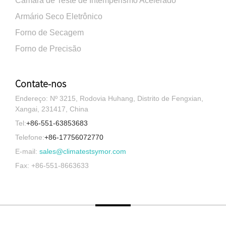
Câmara de Teste de Intemperismo Acelerado
Armário Seco Eletrônico
Forno de Secagem
Forno de Precisão
Contate-nos
Endereço: Nº 3215, Rodovia Huhang, Distrito de Fengxian,
Xangai, 231417, China
Tel:
+86-551-63853683
Telefone:
+86-17756072770
E-mail:
sales@climatestsymor.com
Fax: +86-551-8663633