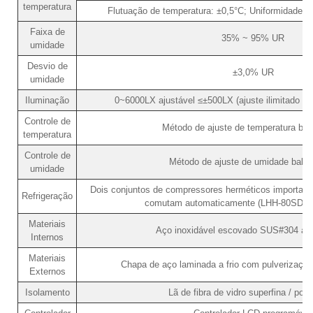
temperatura
Flutuação de temperatura: ±0,5°C; Uniformidade d
Faixa de
35% ~ 95% UR
umidade
Desvio de
±3,0% UR
umidade
Iluminação
0~6000LX ajustável ≤±500LX (ajuste ilimitado de 
Controle de
Método de ajuste de temperatura ba
temperatura
Controle de
Método de ajuste de umidade bala
umidade
Dois conjuntos de compressores herméticos importados
Refrigeração
comutam automaticamente (LHH-80SD: u
Materiais
Aço inoxidável escovado SUS#304 ant
Internos
Materiais
Chapa de aço laminada a frio com pulverização 
Externos
Isolamento
Lã de fibra de vidro superfina / poli